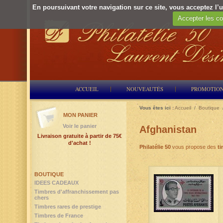
En poursuivant votre navigation sur ce site, vous acceptez l’ut
Accepter les co
ACCUEIL
NOUVEAUTÉS
PROMOTIO
Vous êtes ici :
Accueil
/
Boutique
MON PANIER
Voir le panier
Afghanistan
Livraison gratuite à partir de 75€
d'achat !
Philatélie 50
vous propose des
ti
BOUTIQUE
IDEES CADEAUX
Timbres d'affranchissement pas
chers
Timbres rares de prestige
Timbres de France