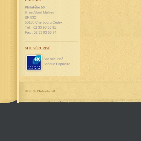
Philatélie 50
9,rue Albert Mahieu
BP 832
50108 Cherbourg Cedex
Tél. : 02 33 93 55 91
Fax : 02 33 93 56 74
SITE SÉCURISÉ
Site sécurisé
Banque Populaire
©
2026 Philatélie 50