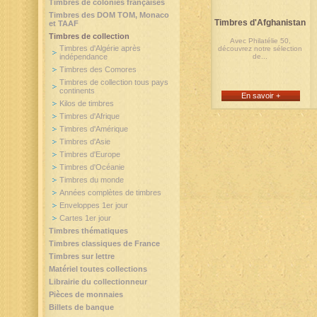
Timbres de colonies françaises
Timbres des DOM TOM, Monaco
Timbres d'Afghanistan
et TAAF
Timbres de collection
Avec Philatélie 50,
Timbres d'Algérie après
découvrez notre sélection
indépendance
de...
Timbres des Comores
Timbres de collection tous pays
continents
En savoir +
Kilos de timbres
Timbres d'Afrique
Timbres d'Amérique
Timbres d'Asie
Timbres d'Europe
Timbres d'Océanie
Timbres du monde
Années complètes de timbres
Enveloppes 1er jour
Cartes 1er jour
Timbres thématiques
Timbres classiques de France
Timbres sur lettre
Matériel toutes collections
Librairie du collectionneur
Pièces de monnaies
Billets de banque