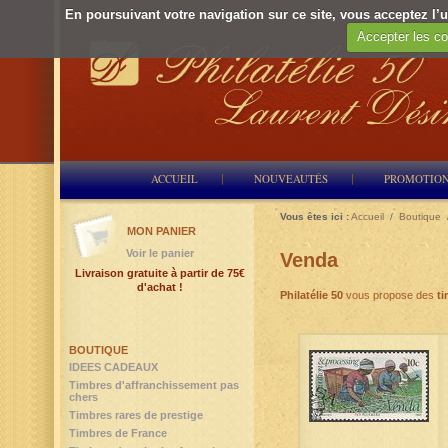
En poursuivant votre navigation sur ce site, vous acceptez l’ut
Accepter les co
ACCUEIL
NOUVEAUTÉS
PROMOTIO
Vous êtes ici :
Accueil
/
Boutique
MON PANIER
Voir le panier
Venda
Livraison gratuite à partir de 75€
d'achat !
Philatélie 50
vous propose des
ti
BOUTIQUE
IDEES CADEAUX
Timbres d'affranchissement pas
chers
Timbres rares de prestige
Timbres de France