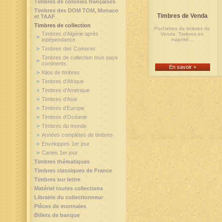
Timbres de colonies françaises
Timbres des DOM TOM, Monaco
Timbres de Venda
et TAAF
Timbres de collection
Pochettes de timbres de
Timbres d'Algérie après
Venda. Timbres en
indépendance
majorité...
Timbres des Comores
Timbres de collection tous pays
continents
En savoir +
Kilos de timbres
Timbres d'Afrique
Timbres d'Amérique
Timbres d'Asie
Timbres d'Europe
Timbres d'Océanie
Timbres du monde
Années complètes de timbres
Enveloppes 1er jour
Cartes 1er jour
Timbres thématiques
Timbres classiques de France
Timbres sur lettre
Matériel toutes collections
Librairie du collectionneur
Pièces de monnaies
Billets de banque