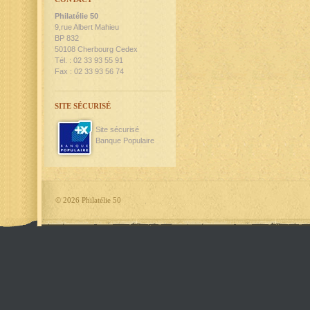
Philatélie 50
9,rue Albert Mahieu
BP 832
50108 Cherbourg Cedex
Tél. : 02 33 93 55 91
Fax : 02 33 93 56 74
SITE SÉCURISÉ
Site sécurisé
Banque Populaire
©
2026 Philatélie 50