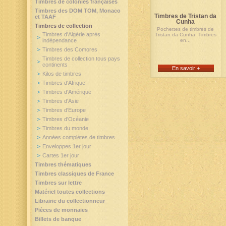
Timbres de colonies françaises
Timbres des DOM TOM, Monaco
Timbres de Tristan da
et TAAF
Cunha
Timbres de collection
Pochettes de timbres de
Timbres d'Algérie après
Tristan da Cunha. Timbres
indépendance
en...
Timbres des Comores
Timbres de collection tous pays
continents
En savoir +
Kilos de timbres
Timbres d'Afrique
Timbres d'Amérique
Timbres d'Asie
Timbres d'Europe
Timbres d'Océanie
Timbres du monde
Années complètes de timbres
Enveloppes 1er jour
Cartes 1er jour
Timbres thématiques
Timbres classiques de France
Timbres sur lettre
Matériel toutes collections
Librairie du collectionneur
Pièces de monnaies
Billets de banque