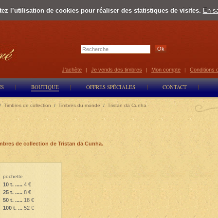
z l’utilisation de cookies pour réaliser des statistiques de visites.
En sa
Select Lan
J'achète
Je vends des timbres
Mon compte
Conditions 
|
|
|
NS
BOUTIQUE
OFFRES SPÉCIALES
CONTACT
/
Timbres de collection
/
Timbres du monde
/
Tristan da Cunha
mbres de collection de Tristan da Cunha.
pochette
10 t. .....
4 €
25 t. .....
8 €
50 t. .....
18 €
100 t. ...
52 €