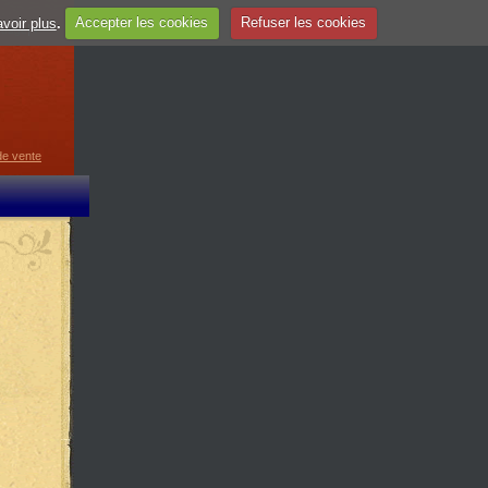
voir plus
.
Accepter les cookies
Refuser les cookies
guage
▼
de vente