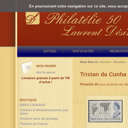
En poursuivant votre navigation sur ce site, vous accepte
ACCUEIL
NOUVEAUTÉS
PROMOTIO
Vous êtes ici :
Accueil
/
Boutique
MON PANIER
Voir le panier
Tristan da Cunha
Livraison gratuite à partir de 75€
d'achat !
Philatélie 50
vous propose des
ti
BOUTIQUE
IDEES CADEAUX
Timbres d'affranchissement pas
chers
Timbres rares de prestige
Timbres de France