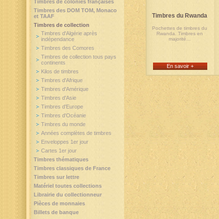
Timbres de colonies françaises
Timbres des DOM TOM, Monaco
Timbres du Rwanda
et TAAF
Timbres de collection
Pochettes de timbres du
Timbres d'Algérie après
Rwanda. Timbres en
indépendance
majorité...
Timbres des Comores
Timbres de collection tous pays
continents
En savoir +
Kilos de timbres
Timbres d'Afrique
Timbres d'Amérique
Timbres d'Asie
Timbres d'Europe
Timbres d'Océanie
Timbres du monde
Années complètes de timbres
Enveloppes 1er jour
Cartes 1er jour
Timbres thématiques
Timbres classiques de France
Timbres sur lettre
Matériel toutes collections
Librairie du collectionneur
Pièces de monnaies
Billets de banque