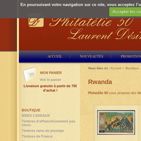
En poursuivant votre navigation sur ce site, vous acceptez l’ut
Accepter les co
ACCUEIL
NOUVEAUTÉS
PROMOTIO
Vous êtes ici :
Accueil
/
Boutique
MON PANIER
Voir le panier
Rwanda
Livraison gratuite à partir de 75€
d'achat !
Philatélie 50
vous propose des
t
BOUTIQUE
IDEES CADEAUX
Timbres d'affranchissement pas
chers
Timbres rares de prestige
Timbres de France