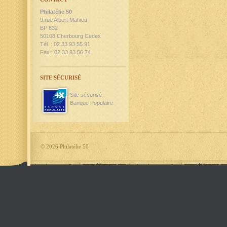
Philatélie 50
9,rue Albert Mahieu
BP 832
50108 Cherbourg Cedex
Tél. : 02 33 93 55 91
Fax : 02 33 93 56 74
SITE SÉCURISÉ
Site sécurisé
Banque Populaire
©
2026 Philatélie 50