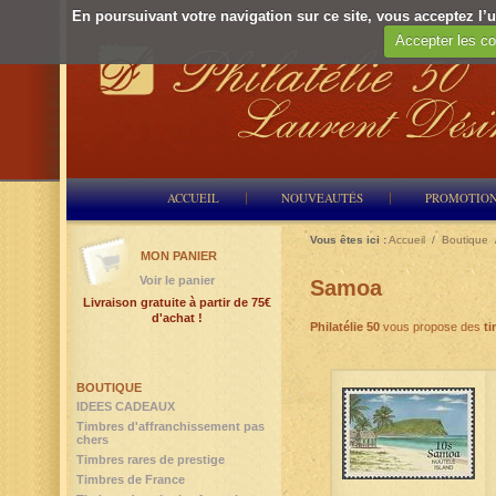
En poursuivant votre navigation sur ce site, vous acceptez l’ut
Accepter les co
ACCUEIL
NOUVEAUTÉS
PROMOTIO
Vous êtes ici :
Accueil
/
Boutique
MON PANIER
Voir le panier
Samoa
Livraison gratuite à partir de 75€
d'achat !
Philatélie 50
vous propose des
ti
BOUTIQUE
IDEES CADEAUX
Timbres d'affranchissement pas
chers
Timbres rares de prestige
Timbres de France