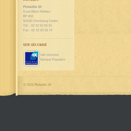
Philatélie 50
9,rue Albert Mahieu
BP 832
50108 Cherbourg Cedex
Tél. : 02 33 93 55 91
Fax : 02 33 93 56 74
SITE SÉCURISÉ
Site sécurisé
Banque Populaire
©
2026 Philatélie 50