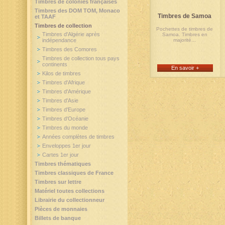
Timbres de colonies françaises
Timbres des DOM TOM, Monaco
Timbres de Samoa
et TAAF
Timbres de collection
Pochettes de timbres de
Timbres d'Algérie après
Samoa. Timbres en
indépendance
majorité...
Timbres des Comores
Timbres de collection tous pays
continents
En savoir +
Kilos de timbres
Timbres d'Afrique
Timbres d'Amérique
Timbres d'Asie
Timbres d'Europe
Timbres d'Océanie
Timbres du monde
Années complètes de timbres
Enveloppes 1er jour
Cartes 1er jour
Timbres thématiques
Timbres classiques de France
Timbres sur lettre
Matériel toutes collections
Librairie du collectionneur
Pièces de monnaies
Billets de banque