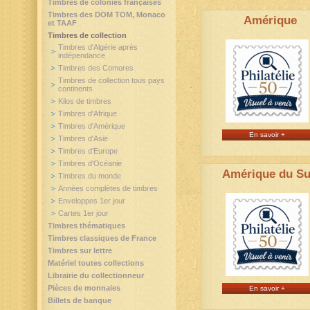
Timbres de colonies françaises
Timbres des DOM TOM, Monaco
Amérique
et TAAF
Timbres de collection
Timbres d'Algérie après
indépendance
Timbres des Comores
Timbres de collection tous pays
continents
Kilos de timbres
Timbres d'Afrique
Timbres d'Amérique
En savoir +
Timbres d'Asie
Timbres d'Europe
Timbres d'Océanie
Amérique du S
Timbres du monde
Années complètes de timbres
Enveloppes 1er jour
Cartes 1er jour
Timbres thématiques
Timbres classiques de France
Timbres sur lettre
Matériel toutes collections
Librairie du collectionneur
Pièces de monnaies
En savoir +
Billets de banque