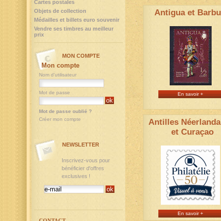
Cartes postales
Objets de collection
Antigua et Barb
Médailles et billets euro souvenir
Vendre ses timbres au meilleur
prix
MON COMPTE
Mon compte
Nom d'utilisateur
Mot de passe
En savoir +
Mot de passe oublié ?
Créer mon compte
Antilles Néerlanda
et Curaçao
NEWSLETTER
Inscrivez-vous pour
bénéficier d'offres
exclusives !
En savoir +
CONTACT