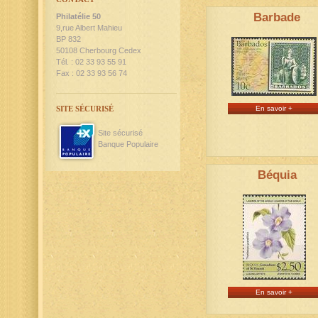
Barbade
Philatélie 50
9,rue Albert Mahieu
BP 832
50108 Cherbourg Cedex
Tél. : 02 33 93 55 91
Fax : 02 33 93 56 74
SITE SÉCURISÉ
En savoir +
Site sécurisé
Banque Populaire
Béquia
En savoir +