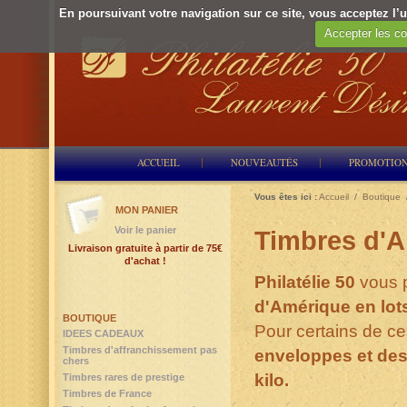
En poursuivant votre navigation sur ce site, vous acceptez l’ut
Accepter les co
ACCUEIL
NOUVEAUTÉS
PROMOTIO
Vous êtes ici :
Accueil
/
Boutique
MON PANIER
Voir le panier
Timbres d'
Livraison gratuite à partir de 75€
d'achat !
Philatélie 50
vous 
d'Amérique en lots
BOUTIQUE
Pour certains de c
IDEES CADEAUX
Timbres d'affranchissement pas
enveloppes et des
chers
kilo.
Timbres rares de prestige
Timbres de France