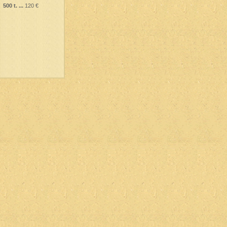
500 t. ...
120 €