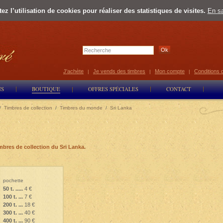
z l’utilisation de cookies pour réaliser des statistiques de visites.
En sa
Select Lan
J'achète
Je vends des timbres
Mon compte
Conditions 
|
|
|
NS
BOUTIQUE
OFFRES SPÉCIALES
CONTACT
/
Timbres de collection
/
Timbres du monde
/
Sri Lanka
mbres de collection du Sri Lanka.
pochette
50 t. .....
4 €
100 t. ...
7 €
200 t. ...
18 €
300 t. ...
40 €
400 t. ...
90 €