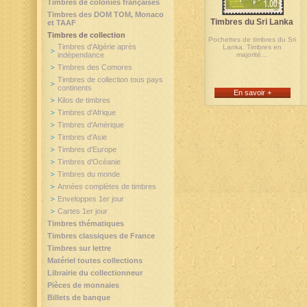
Timbres de colonies françaises
Timbres des DOM TOM, Monaco
Timbres du Sri Lanka
et TAAF
Timbres de collection
Pochettes de timbres du Sri
Timbres d'Algérie après
Lanka. Timbres en
indépendance
majorité...
Timbres des Comores
Timbres de collection tous pays
continents
En savoir +
Kilos de timbres
Timbres d'Afrique
Timbres d'Amérique
Timbres d'Asie
Timbres d'Europe
Timbres d'Océanie
Timbres du monde
Années complètes de timbres
Enveloppes 1er jour
Cartes 1er jour
Timbres thématiques
Timbres classiques de France
Timbres sur lettre
Matériel toutes collections
Librairie du collectionneur
Pièces de monnaies
Billets de banque