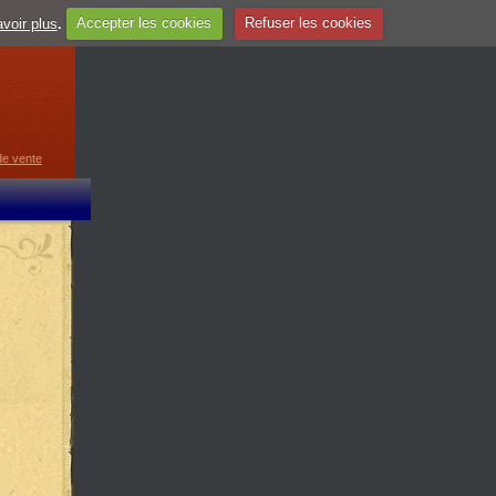
voir plus
.
Accepter les cookies
Refuser les cookies
guage
▼
de vente