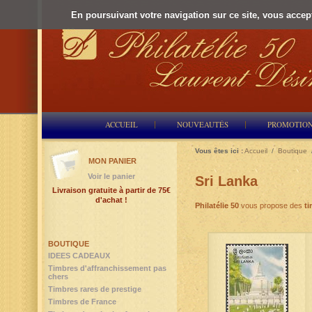
En poursuivant votre navigation sur ce site, vous accepte
ACCUEIL
NOUVEAUTÉS
PROMOTIO
Vous êtes ici :
Accueil
/
Boutique
MON PANIER
Voir le panier
Sri Lanka
Livraison gratuite à partir de 75€
d'achat !
Philatélie 50
vous propose des
ti
BOUTIQUE
IDEES CADEAUX
Timbres d'affranchissement pas
chers
Timbres rares de prestige
Timbres de France