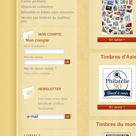
Cartes postales
Objets de collection
Médailles et billets euro souvenir
Vendre ses timbres au meilleur
prix
MON COMPTE
En savoir +
Mon compte
Nom d'utilisateur
Timbres d'Asi
Mot de passe
Mot de passe oublié ?
Créer mon compte
NEWSLETTER
Inscrivez-vous pour
bénéficier d'offres
En savoir +
exclusives !
Timbres du mon
CONTACT