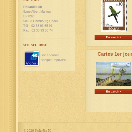
Philatélie 50
9,rue Albert Mahieu
BP 832
50108 Cherbourg Cedex
Tél. : 02 33 93 55 91
Fax : 02 33 93 56 74
En savoir +
SITE SÉCURISÉ
Cartes 1er jou
Site sécurisé
Banque Populaire
En savoir +
©
2026 Philatélie 50