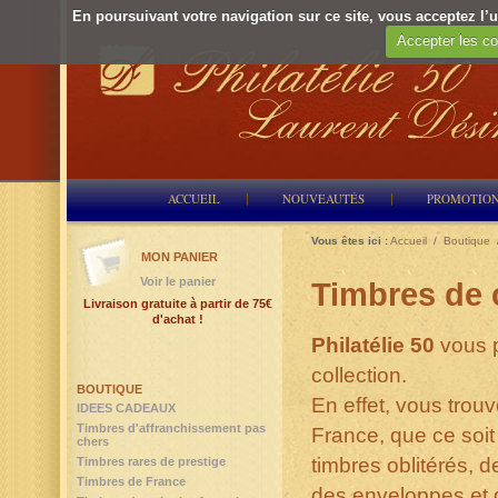
En poursuivant votre navigation sur ce site, vous acceptez l’ut
Accepter les co
ACCUEIL
NOUVEAUTÉS
PROMOTIO
Vous êtes ici :
Accueil
/
Boutique
MON PANIER
Voir le panier
Timbres de 
Livraison gratuite à partir de 75€
d'achat !
Philatélie 50
vous p
collection.
BOUTIQUE
En effet, vous trou
IDEES CADEAUX
Timbres d'affranchissement pas
France, que ce soit
chers
timbres oblitérés, 
Timbres rares de prestige
Timbres de France
des enveloppes et 