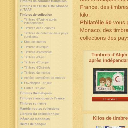
Timbres de colonies françaises
France, des timbres
Timbres des DOM TOM, Monaco
et TAAF
kilo.
Timbres de collection
Timbres d'Algérie après
Philatélie 50
vous p
indépendance
Timbres des Comores
Monaco, des timbres
Timbres de collection tous pays
continents
collections des pa
Kilos de timbres
Timbres d'Afrique
Timbres d'Amérique
Timbres d'Algér
Timbres d'Asie
après indépenda
Timbres d'Europe
Timbres d'Océanie
Timbres du monde
Années complètes de timbres
Enveloppes 1er jour
Cartes 1er jour
Timbres thématiques
Timbres classiques de France
En savoir +
Timbres sur lettre
Matériel toutes collections
Librairie du collectionneur
Kilos de timbre
Pièces de monnaies
Billets de banque