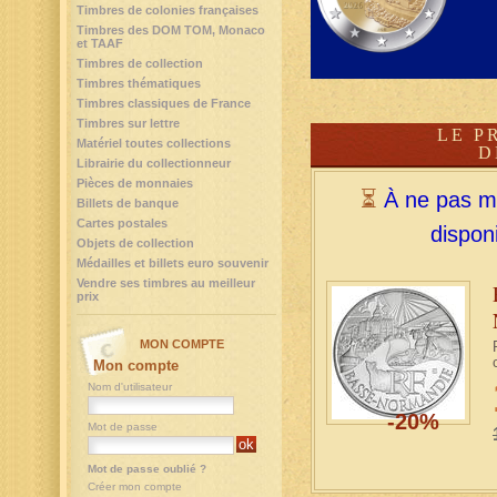
Timbres de colonies françaises
Timbres des DOM TOM, Monaco
et TAAF
Timbres de collection
Timbres thématiques
Timbres classiques de France
Timbres sur lettre
LE P
Matériel toutes collections
D
Librairie du collectionneur
Pièces de monnaies
⏳
À ne pas m
Billets de banque
Cartes postales
dispon
Objets de collection
Médailles et billets euro souvenir
Vendre ses timbres au meilleur
prix
MON COMPTE
Mon compte
Nom d'utilisateur
-20%
Mot de passe
Mot de passe oublié ?
Créer mon compte