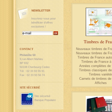
NEWSLETTER
Inscrivez-vous pour
bénéficier d'offres
exclusives !
Timbres de Fra
Nouveaux timbres de Fr
CONTACT
Nouveaux timbres de Fr
Philatélie 50
Timbres de France auto
9,rue Albert Mahieu
Timbres de France à l
BP 832
Années complètes de 
50108 Cherbourg Cedex
Timbres classiques de
Tél. : 02 33 93 55 91
Timbres variété
Fax : 02 33 93 56 74
Carnets de timbres de
Affiches
SITE SÉCURISÉ
Site sécurisé
Banque Populaire