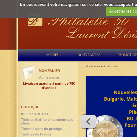
En poursuivant votre navigation sur ce site, vous acceptez l’ut
Accepter les co
ACCUEIL
NOUVEAUTÉS
PROMOTIO
Vous êtes ici :
Accueil
MON PANIER
Voir le panier
Livraison gratuite à partir de 75€
d'achat !
BOUTIQUE
IDEES CADEAUX
Timbres d'affranchissement pas
chers
Timbres rares de prestige
Timbres de France