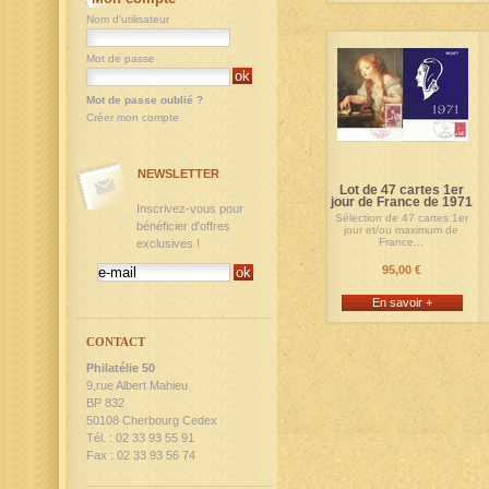
Nom d'utilisateur
Mot de passe
Mot de passe oublié ?
Créer mon compte
NEWSLETTER
Lot de 47 cartes 1er
jour de France de 1971
Inscrivez-vous pour
Sélection de 47 cartes 1er
bénéficier d'offres
jour et/ou maximum de
France...
exclusives !
95,00 €
En savoir +
CONTACT
Philatélie 50
9,rue Albert Mahieu
BP 832
50108 Cherbourg Cedex
Tél. : 02 33 93 55 91
Fax : 02 33 93 56 74