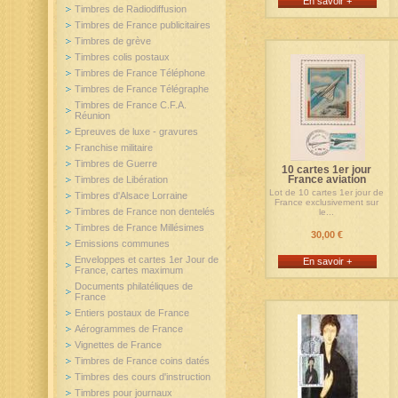
En savoir +
Timbres de Radiodiffusion
Timbres de France publicitaires
Timbres de grève
Timbres colis postaux
Timbres de France Téléphone
Timbres de France Télégraphe
Timbres de France C.F.A.
Réunion
Epreuves de luxe - gravures
Franchise militaire
Timbres de Guerre
10 cartes 1er jour
France aviation
Timbres de Libération
Lot de 10 cartes 1er jour de
Timbres d'Alsace Lorraine
France exclusivement sur
Timbres de France non dentelés
le...
Timbres de France Millésimes
30,00 €
Emissions communes
Enveloppes et cartes 1er Jour de
En savoir +
France, cartes maximum
Documents philatéliques de
France
Entiers postaux de France
Aérogrammes de France
Vignettes de France
Timbres de France coins datés
Timbres des cours d'instruction
Timbres pour journaux