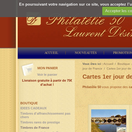
En poursuivant votre navigation sur ce site, vous acceptez l’ut
Accepter les co
ACCUEIL
NOUVEAUTÉS
PROMOTIO
Vous êtes ici :
Accueil
/
Boutique
MON PANIER
jour de France
/
Cartes 1er jour de
Voir le panier
Cartes 1er jour d
Livraison gratuite à partir de 75€
d'achat !
Philatélie 50
vous propose des
ca
BOUTIQUE
IDEES CADEAUX
Timbres d'affranchissement pas
chers
Timbres rares de prestige
Timbres de France