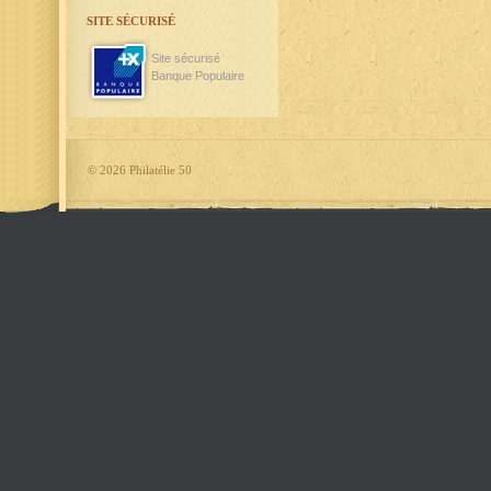
SITE SÉCURISÉ
Site sécurisé
Banque Populaire
©
2026 Philatélie 50