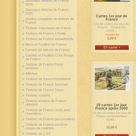
Nouveaux timbres de France
2026
Nouveaux timbres de France
2025
Cartes 1er jour de
Années complètes de timbres de
France
France
Lot de cartes 1er jour de
France. Toutes ces
Timbres Classiques de France
cartes...
Timbres de France à l'unité
A partir de
6,00 €
Timbres de France autoadhésifs
Blocs et Feuillets de France
En savoir +
Carnets de timbres de France
Carnets et Feuillets Croix Rouge
de France
Timbres de France Poste
aérienne
Affiches
Timbres de france Préoblitérés
Timbres de France Services
Timbres de France Taxes
Timbres variétés
Timbres et blocs de France
oblitérés
10 cartes 1er jour
France après 2000
Timbres de France neufs avec
Lot de 10 cartes 1er jour de
charnières
France exclusivement
Timbres de France personnalisés
après...
Timbres de France numéros
15,00 €
rouges de roulettes
Timbres de L.V.F.