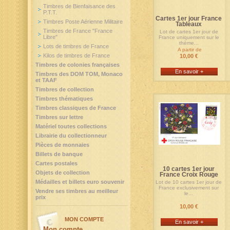
Timbres de Bienfaisance des
P.T.T.
Cartes 1er jour France
Timbres Poste Aérienne Militaire
Tableaux
Timbres de France "France
Lot de cartes 1er jour de
Libre"
France uniquement sur le
thème...
Lots de timbres de France
A partir de
Kilos de timbres de France
10,00 €
Timbres de colonies françaises
En savoir +
Timbres des DOM TOM, Monaco
et TAAF
Timbres de collection
Timbres thématiques
Timbres classiques de France
Timbres sur lettre
Matériel toutes collections
Librairie du collectionneur
Pièces de monnaies
Billets de banque
Cartes postales
10 cartes 1er jour
Objets de collection
France Croix Rouge
Médailles et billets euro souvenir
Lot de 10 cartes 1er jour de
France exclusivement sur
Vendre ses timbres au meilleur
le...
prix
10,00 €
MON COMPTE
En savoir +
Mon compte