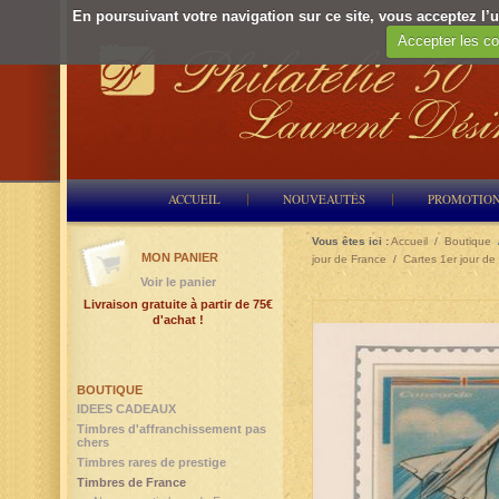
En poursuivant votre navigation sur ce site, vous acceptez l’ut
Accepter les co
ACCUEIL
NOUVEAUTÉS
PROMOTIO
Vous êtes ici :
Accueil
/
Boutique
MON PANIER
jour de France
/
Cartes 1er jour de
Voir le panier
Livraison gratuite à partir de 75€
d'achat !
BOUTIQUE
IDEES CADEAUX
Timbres d'affranchissement pas
chers
Timbres rares de prestige
Timbres de France