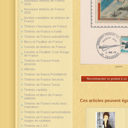
Nouveaux timbres de France
2026
Nouveaux timbres de France
2025
Années complètes de timbres de
France
Timbres Classiques de France
Timbres de France à l'unité
Timbres de France autoadhésifs
Blocs et Feuillets de France
Carnets de timbres de France
Carnets et Feuillets Croix Rouge
de France
Timbres de France Poste
aérienne
zoom
Affiches
Timbres de france Préoblitérés
Recommander ce produit à un 
Timbres de France Services
Timbres de France Taxes
Timbres variétés
Timbres et blocs de France
oblitérés
Ces articles peuvent ég
Timbres de France neufs avec
charnières
Timbres de France personnalisés
Timbres de France numéros
rouges de roulettes
Timbres de L.V.F.