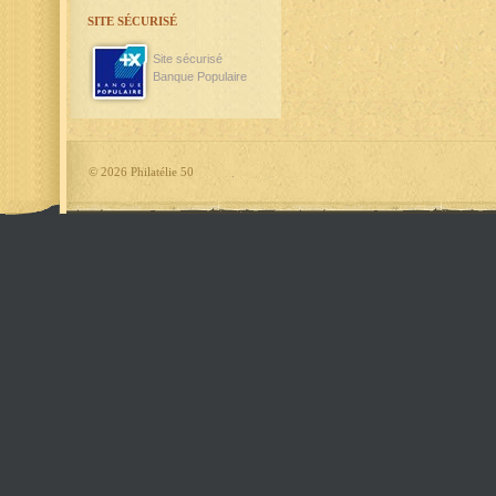
SITE SÉCURISÉ
Site sécurisé
Banque Populaire
©
2026 Philatélie 50