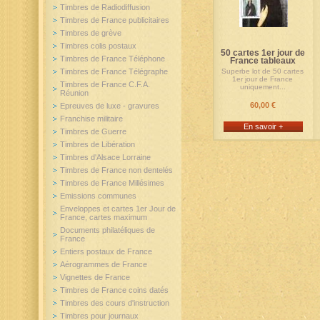
Timbres de Radiodiffusion
Timbres de France publicitaires
Timbres de grève
Timbres colis postaux
50 cartes 1er jour de
Timbres de France Téléphone
France tableaux
Superbe lot de 50 cartes
Timbres de France Télégraphe
1er jour de France
Timbres de France C.F.A.
uniquement...
Réunion
60,00 €
Epreuves de luxe - gravures
Franchise militaire
En savoir +
Timbres de Guerre
Timbres de Libération
Timbres d'Alsace Lorraine
Timbres de France non dentelés
Timbres de France Millésimes
Emissions communes
Enveloppes et cartes 1er Jour de
France, cartes maximum
Documents philatéliques de
France
Entiers postaux de France
Aérogrammes de France
Vignettes de France
Timbres de France coins datés
Timbres des cours d'instruction
Timbres pour journaux