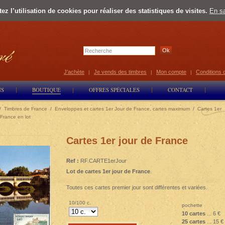
z l’utilisation de cookies pour réaliser des statistiques de visites.
En sa
Select Lan
J'achète
Je vends des timbres
Mon compte
Conditions 
|
|
|
NS
BOUTIQUE
OFFRES SPÉCIALES
CONTACT
/
Timbres de France
/
Enveloppes et cartes 1er Jour de France, cartes maximum
/
Cartes 1er
 France en lot
Cartes 1er jour de France
Ref :
RF.CARTE1erJour
Lot de cartes 1er jour de France
.
Toutes ces cartes premier jour sont différentes et variées.
10/100 c.
pochette
10 cartes
... 6 €
25 cartes
... 15 €