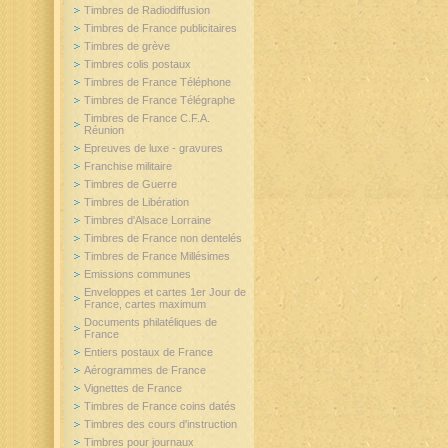
Timbres de Radiodiffusion
Timbres de France publicitaires
Timbres de grève
Timbres colis postaux
Timbres de France Téléphone
Timbres de France Télégraphe
Timbres de France C.F.A.
Réunion
Epreuves de luxe - gravures
Franchise militaire
Timbres de Guerre
Timbres de Libération
Timbres d'Alsace Lorraine
Timbres de France non dentelés
Timbres de France Millésimes
Emissions communes
Enveloppes et cartes 1er Jour de
France, cartes maximum
Documents philatéliques de
France
Entiers postaux de France
Aérogrammes de France
Vignettes de France
Timbres de France coins datés
Timbres des cours d'instruction
Timbres pour journaux