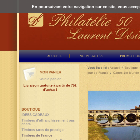
En poursuivant votre navigation sur ce site, vous accepte
ACCUEIL
NOUVEAUTÉS
PROMOTIO
Vous êtes ici :
Accueil
/
Boutique
MON PANIER
jour de France
/
Cartes 1er jour de
Voir le panier
Livraison gratuite à partir de 75€
d'achat !
BOUTIQUE
IDEES CADEAUX
Timbres d'affranchissement pas
chers
Timbres rares de prestige
Timbres de France