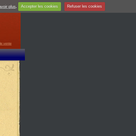
voir plus
.
Accepter les cookies
Refuser les cookies
guage
▼
de vente