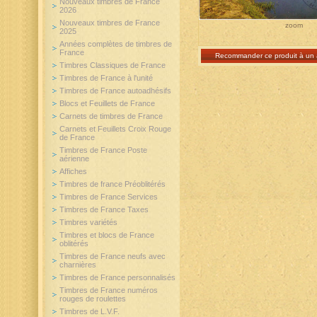
Nouveaux timbres de France
2026
Nouveaux timbres de France
zoom
2025
Années complètes de timbres de
France
Recommander ce produit à un 
Timbres Classiques de France
Timbres de France à l'unité
Timbres de France autoadhésifs
Blocs et Feuillets de France
Carnets de timbres de France
Carnets et Feuillets Croix Rouge
de France
Timbres de France Poste
aérienne
Affiches
Timbres de france Préoblitérés
Timbres de France Services
Timbres de France Taxes
Timbres variétés
Timbres et blocs de France
oblitérés
Timbres de France neufs avec
charnières
Timbres de France personnalisés
Timbres de France numéros
rouges de roulettes
Timbres de L.V.F.