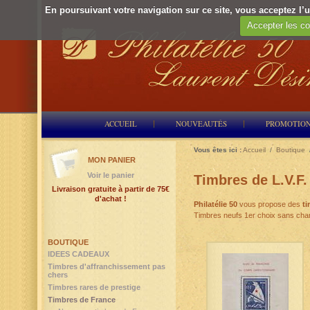
En poursuivant votre navigation sur ce site, vous acceptez l’ut
Accepter les co
ACCUEIL
NOUVEAUTÉS
PROMOTIO
Vous êtes ici :
Accueil
/
Boutique
MON PANIER
Voir le panier
Timbres de L.V.F.
Livraison gratuite à partir de 75€
d'achat !
Philatélie 50
vous propose des
ti
Timbres neufs 1er choix sans char
BOUTIQUE
IDEES CADEAUX
Timbres d'affranchissement pas
chers
Timbres rares de prestige
Timbres de France