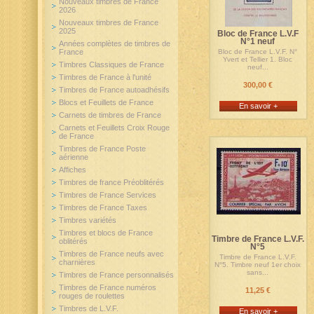
Nouveaux timbres de France
2026
Nouveaux timbres de France
2025
Bloc de France L.V.F
N°1 neuf
Années complètes de timbres de
France
Bloc de France L.V.F. N°
Yvert et Tellier 1. Bloc
Timbres Classiques de France
neuf...
Timbres de France à l'unité
300,00 €
Timbres de France autoadhésifs
Blocs et Feuillets de France
En savoir +
Carnets de timbres de France
Carnets et Feuillets Croix Rouge
de France
Timbres de France Poste
aérienne
Affiches
Timbres de france Préoblitérés
Timbres de France Services
Timbres de France Taxes
Timbres variétés
Timbres et blocs de France
Timbre de France L.V.F.
oblitérés
N°5
Timbres de France neufs avec
Timbre de France L.V.F.
charnières
N°5. Timbre neuf 1er choix
sans...
Timbres de France personnalisés
Timbres de France numéros
11,25 €
rouges de roulettes
Timbres de L.V.F.
En savoir +