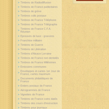
Timbres de Radiodiffusion
Timbres de France publicitaires
Timbres de grève
Timbres colis postaux
Timbres de France Téléphone
Timbres de France Télégraphe
Timbres de France C.F.A.
Réunion
Epreuves de luxe - gravures
Franchise militaire
Timbres de Guerre
Timbres de Libération
Timbres d'Alsace Lorraine
Timbres de France non dentelés
Timbres de France Millésimes
Emissions communes
Enveloppes et cartes 1er Jour de
France, cartes maximum
Documents philatéliques de
France
Entiers postaux de France
Aérogrammes de France
Vignettes de France
Timbres de France coins datés
Timbres des cours d'instruction
Timbres pour journaux