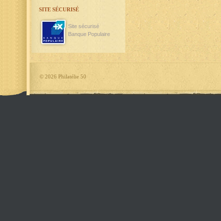
SITE SÉCURISÉ
Site sécurisé
Banque Populaire
©
2026 Philatélie 50