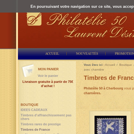
En poursuivant votre navigation sur ce site, vous accepte
ACCUEIL
NOUVEAUTÉS
PROMOTIO
Vous êtes ici :
Accueil
/
Boutique
MON PANIER
avec charnière
Voir le panier
Timbres de Franc
Livraison gratuite à partir de 75€
d'achat !
Philatélie 50
à Cherbourg
vous p
charnières.
BOUTIQUE
IDEES CADEAUX
Timbres d'affranchissement pas
chers
Timbres rares de prestige
Timbres de France