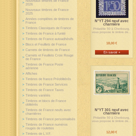
Nouveaux timbres de France
2026
Nouveaux timbres de France
2025
Années complètes de timbres de
N°YT 294 neuf avec
France
charnière
Timbres Classiques de France
Philatélie 50 à Cherbourg,
vous propose le timbre de...
Timbres de France à l'unité
Timbres de France autoadhésifs
18,00 €
Blocs et Feuillets de France
Carnets de timbres de France
En savoir +
Carnets et Feuillets Croix Rouge
de France
Timbres de France Poste
aérienne
Affiches
Timbres de france Préoblitérés
Timbres de France Services
Timbres de France Taxes
Timbres variétés
Timbres et blocs de France
oblitérés
N°YT 301 neuf avec
Timbres de France neufs avec
charnière
charnières
Philatélie 50 à Cherbourg,
Timbres de France personnalisés
vous propose le timbre de...
Timbres de France numéros
rouges de roulettes
12,00 €
Timbres de L.V.F.