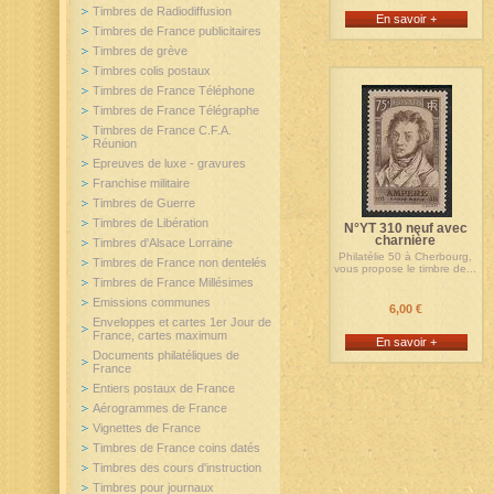
Timbres de Radiodiffusion
En savoir +
Timbres de France publicitaires
Timbres de grève
Timbres colis postaux
Timbres de France Téléphone
Timbres de France Télégraphe
Timbres de France C.F.A.
Réunion
Epreuves de luxe - gravures
Franchise militaire
Timbres de Guerre
Timbres de Libération
N°YT 310 neuf avec
charnière
Timbres d'Alsace Lorraine
Philatélie 50 à Cherbourg,
Timbres de France non dentelés
vous propose le timbre de...
Timbres de France Millésimes
Emissions communes
6,00 €
Enveloppes et cartes 1er Jour de
France, cartes maximum
En savoir +
Documents philatéliques de
France
Entiers postaux de France
Aérogrammes de France
Vignettes de France
Timbres de France coins datés
Timbres des cours d'instruction
Timbres pour journaux