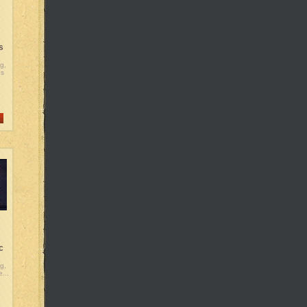
s
g,
es
c
g,
...