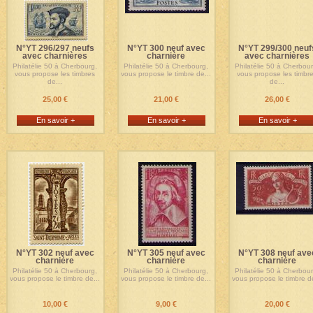
N°YT 296/297 neufs
N°YT 300 neuf avec
N°YT 299/300 neuf
avec charnières
charnière
avec charnières
Philatélie 50 à Cherbourg,
Philatélie 50 à Cherbourg,
Philatélie 50 à Cherbour
vous propose les timbres
vous propose le timbre de...
vous propose les timbr
de...
de...
25,00 €
21,00 €
26,00 €
En savoir +
En savoir +
En savoir +
N°YT 302 neuf avec
N°YT 305 neuf avec
N°YT 308 neuf ave
charnière
charnière
charnière
Philatélie 50 à Cherbourg,
Philatélie 50 à Cherbourg,
Philatélie 50 à Cherbour
vous propose le timbre de...
vous propose le timbre de...
vous propose le timbre de
10,00 €
9,00 €
20,00 €