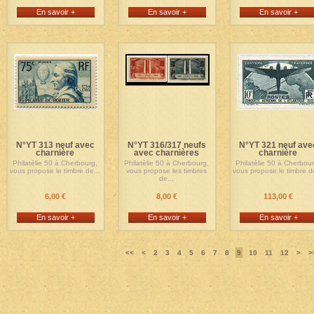
En savoir +
En savoir +
En savoir +
N°YT 313 neuf avec
N°YT 316/317 neufs
N°YT 321 neuf ave
charnière
avec charnières
charnière
Philatélie 50 à Cherbourg,
Philatélie 50 à Cherbourg,
Philatélie 50 à Cherbour
vous propose le timbre de...
vous propose les timbres
vous propose le timbre de
de...
6,00 €
8,00 €
113,00 €
En savoir +
En savoir +
En savoir +
<<
<
2
3
4
5
6
7
8
9
10
11
12
>
>