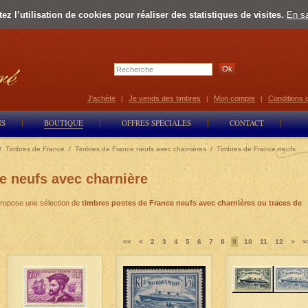
z l’utilisation de cookies pour réaliser des statistiques de visites.
En sa
Select Lan
J'achète
Je vends des timbres
Mon compte
Conditions 
|
|
|
NS
BOUTIQUE
OFFRES SPÉCIALES
CONTACT
/
Timbres de France
/
Timbres de France neufs avec charnières
/
Timbres de France neufs
e neufs avec charnière
ropose une sélection de
timbres postes de France neufs avec charnières ou traces de
<<
<
2
3
4
5
6
7
8
9
10
11
12
>
>