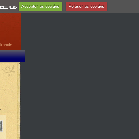
voir plus
.
Accepter les cookies
Refuser les cookies
guage
▼
de vente
>