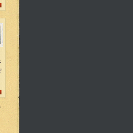
c
g,
...
>