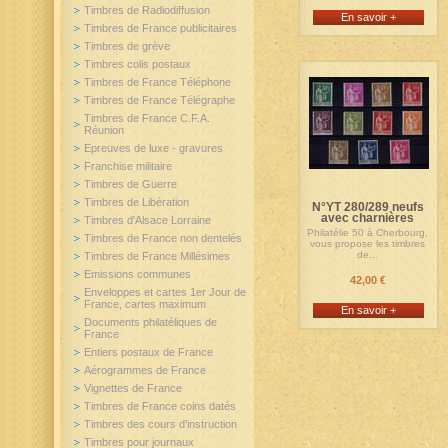
Timbres de Radiodiffusion
En savoir +
Timbres de France publicitaires
Timbres de grève
Timbres colis postaux
Timbres de France Téléphone
Timbres de France Télégraphe
Timbres de France C.F.A.
Réunion
Epreuves de luxe - gravures
Franchise militaire
Timbres de Guerre
Timbres de Libération
N°YT 280/289 neufs
avec charnières
Timbres d'Alsace Lorraine
Philatélie 50 à Cherbourg,
Timbres de France non dentelés
vous propose les timbres
de...
Timbres de France Millésimes
Emissions communes
42,00 €
Enveloppes et cartes 1er Jour de
France, cartes maximum
En savoir +
Documents philatéliques de
France
Entiers postaux de France
Aérogrammes de France
Vignettes de France
Timbres de France coins datés
Timbres des cours d'instruction
Timbres pour journaux