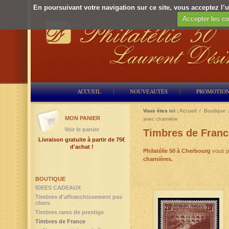
En poursuivant votre navigation sur ce site, vous acceptez l’ut
Accepter les co
ACCUEIL
NOUVEAUTÉS
PROMOTIO
Vous êtes ici :
Accueil
/
Boutique
MON PANIER
avec charnière
Voir le panier
Timbres de Franc
Livraison gratuite à partir de 75€
d'achat !
Philatélie 50
à Cherbourg
vous p
charnières.
BOUTIQUE
IDEES CADEAUX
Timbres d'affranchissement pas
chers
Timbres rares de prestige
Timbres de France