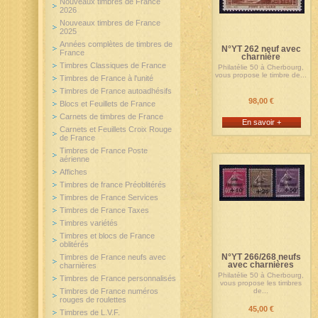
Nouveaux timbres de France
2026
Nouveaux timbres de France
2025
Années complètes de timbres de
N°YT 262 neuf avec
France
charnière
Timbres Classiques de France
Philatélie 50 à Cherbourg,
vous propose le timbre de...
Timbres de France à l'unité
Timbres de France autoadhésifs
98,00 €
Blocs et Feuillets de France
Carnets de timbres de France
En savoir +
Carnets et Feuillets Croix Rouge
de France
Timbres de France Poste
aérienne
Affiches
Timbres de france Préoblitérés
Timbres de France Services
Timbres de France Taxes
Timbres variétés
Timbres et blocs de France
oblitérés
N°YT 266/268 neufs
Timbres de France neufs avec
avec charnières
charnières
Philatélie 50 à Cherbourg,
Timbres de France personnalisés
vous propose les timbres
Timbres de France numéros
de...
rouges de roulettes
45,00 €
Timbres de L.V.F.