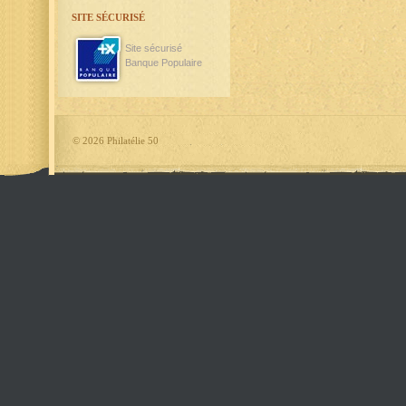
SITE SÉCURISÉ
Site sécurisé
Banque Populaire
©
2026 Philatélie 50