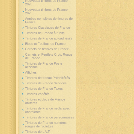
Nouveaux timbres de France
2026
Nouveaux timbres de France
2025
Années complètes de timbres de
France
Timbres Classiques de France
Timbres de France à l'unité
Timbres de France autoadhésifs
Blocs et Feuillets de France
Carnets de timbres de France
Carnets et Feuillets Croix Rouge
de France
Timbres de France Poste
aérienne
Affiches
Timbres de france Préoblitérés
Timbres de France Services
Timbres de France Taxes
Timbres variétés
Timbres et blocs de France
oblitérés
Timbres de France neufs avec
charnières
Timbres de France personnalisés
Timbres de France numéros
rouges de roulettes
Timbres de L.V.F.