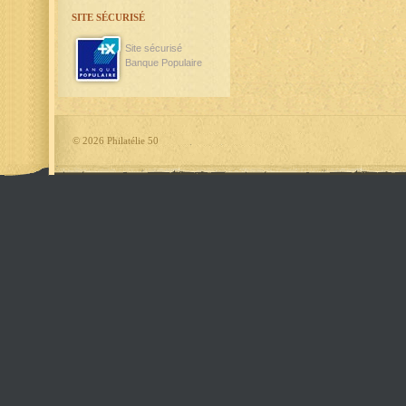
SITE SÉCURISÉ
Site sécurisé
Banque Populaire
©
2026 Philatélie 50