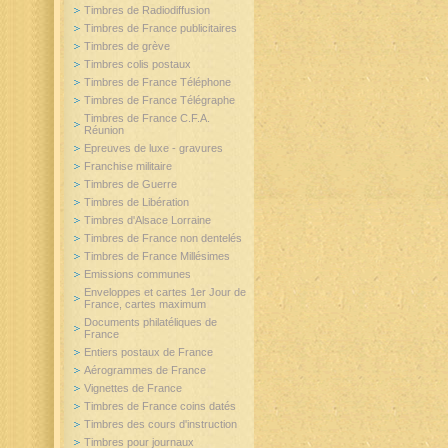
Timbres de Radiodiffusion
Timbres de France publicitaires
Timbres de grève
Timbres colis postaux
Timbres de France Téléphone
Timbres de France Télégraphe
Timbres de France C.F.A.
Réunion
Epreuves de luxe - gravures
Franchise militaire
Timbres de Guerre
Timbres de Libération
Timbres d'Alsace Lorraine
Timbres de France non dentelés
Timbres de France Millésimes
Emissions communes
Enveloppes et cartes 1er Jour de
France, cartes maximum
Documents philatéliques de
France
Entiers postaux de France
Aérogrammes de France
Vignettes de France
Timbres de France coins datés
Timbres des cours d'instruction
Timbres pour journaux