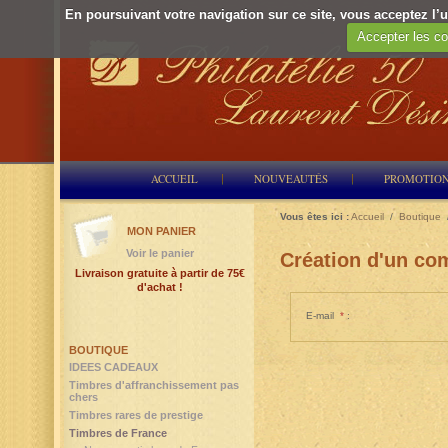
En poursuivant votre navigation sur ce site, vous acceptez l’ut
Accepter les co
ACCUEIL
NOUVEAUTÉS
PROMOTIO
Vous êtes ici :
Accueil
/
Boutique
MON PANIER
Voir le panier
Création d'un com
Livraison gratuite à partir de 75€
d'achat !
E-mail
*
:
BOUTIQUE
IDEES CADEAUX
Timbres d'affranchissement pas
chers
Timbres rares de prestige
Timbres de France