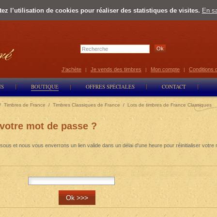
z l’utilisation de cookies pour réaliser des statistiques de visites.
En sa
Select Lan
J'achète
Je vends des timbres
Mon compte
Conditions 
|
|
|
NS
BOUTIQUE
OFFRES SPÉCIALES
CONTACT
/
Timbres de France
/
Timbres Classiques de France
/
Lots de timbres de France Classiques
 votre mot de passe ?
sous et nous vous enverrons un lien valide dans un délai d'une heure pour réinitialiser votre