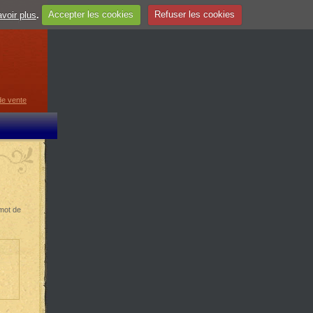
voir plus
.
Accepter les cookies
Refuser les cookies
guage
▼
de vente
 mot de