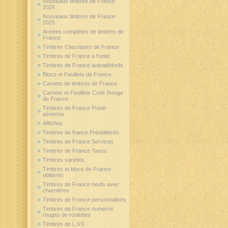
Nouveaux timbres de France
2026
Nouveaux timbres de France
2025
Années complètes de timbres de
France
Timbres Classiques de France
Timbres de France à l'unité
Timbres de France autoadhésifs
Blocs et Feuillets de France
Carnets de timbres de France
Carnets et Feuillets Croix Rouge
de France
Timbres de France Poste
aérienne
Affiches
Timbres de france Préoblitérés
Timbres de France Services
Timbres de France Taxes
Timbres variétés
Timbres et blocs de France
oblitérés
Timbres de France neufs avec
charnières
Timbres de France personnalisés
Timbres de France numéros
rouges de roulettes
Timbres de L.V.F.