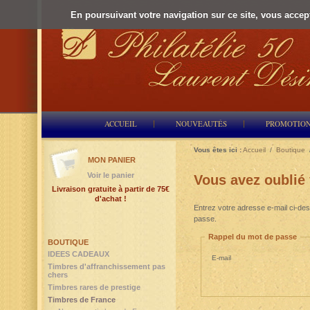
En poursuivant votre navigation sur ce site, vous accepte
ACCUEIL
NOUVEAUTÉS
PROMOTIO
Vous êtes ici :
Accueil
/
Boutique
MON PANIER
Voir le panier
Vous avez oublié
Livraison gratuite à partir de 75€
d'achat !
Entrez votre adresse e-mail ci-des
passe.
Rappel du mot de passe
BOUTIQUE
IDEES CADEAUX
E-mail
Timbres d'affranchissement pas
chers
Timbres rares de prestige
Timbres de France