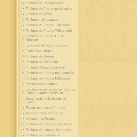
Timbres de Radiodiffusion
Timbres de France publicitaires
Timbres de grève
Timbres colis postaux
Timbres de France Téléphone
Timbres de France Télégraphe
Timbres de France C.F.A.
Réunion
Epreuves de luxe - gravures
Franchise militaire
Timbres de Guerre
Timbres de Libération
Timbres d'Alsace Lorraine
Timbres de France non dentelés
Timbres de France Millésimes
Emissions communes
Enveloppes et cartes 1er Jour de
France, cartes maximum
Documents philatéliques de
France
Entiers postaux de France
Aérogrammes de France
Vignettes de France
Timbres de France coins datés
Timbres des cours d'instruction
Timbres pour journaux