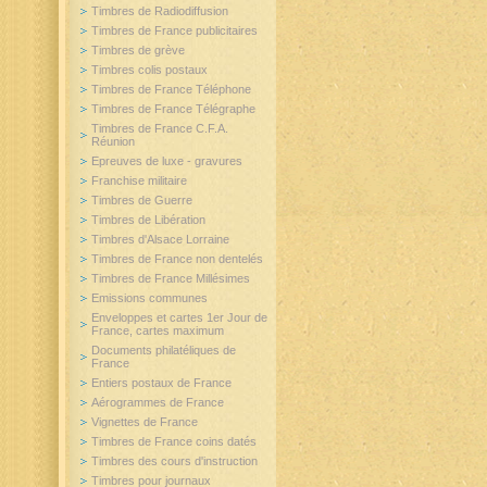
Timbres de Radiodiffusion
Timbres de France publicitaires
Timbres de grève
Timbres colis postaux
Timbres de France Téléphone
Timbres de France Télégraphe
Timbres de France C.F.A.
Réunion
Epreuves de luxe - gravures
Franchise militaire
Timbres de Guerre
Timbres de Libération
Timbres d'Alsace Lorraine
Timbres de France non dentelés
Timbres de France Millésimes
Emissions communes
Enveloppes et cartes 1er Jour de
France, cartes maximum
Documents philatéliques de
France
Entiers postaux de France
Aérogrammes de France
Vignettes de France
Timbres de France coins datés
Timbres des cours d'instruction
Timbres pour journaux