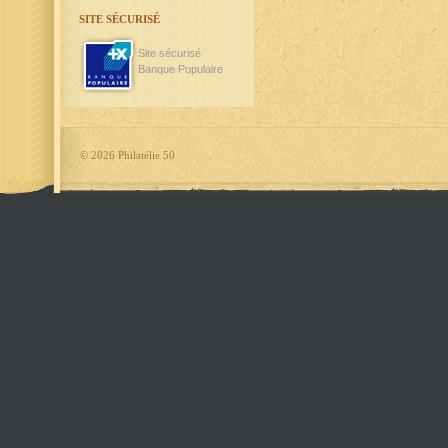
SITE SÉCURISÉ
Site sécurisé
Banque Populaire
©
2026 Philatélie 50