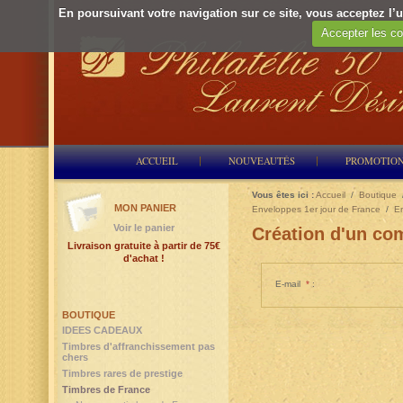
En poursuivant votre navigation sur ce site, vous acceptez l’ut
Accepter les co
ACCUEIL
NOUVEAUTÉS
PROMOTIO
Vous êtes ici :
Accueil
/
Boutique
MON PANIER
Enveloppes 1er jour de France
/
En
Voir le panier
Création d'un com
Livraison gratuite à partir de 75€
d'achat !
E-mail
*
:
BOUTIQUE
IDEES CADEAUX
Timbres d'affranchissement pas
chers
Timbres rares de prestige
Timbres de France