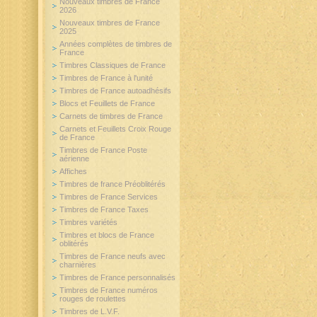
Nouveaux timbres de France
2026
Nouveaux timbres de France
2025
Années complètes de timbres de
France
Timbres Classiques de France
Timbres de France à l'unité
Timbres de France autoadhésifs
Blocs et Feuillets de France
Carnets de timbres de France
Carnets et Feuillets Croix Rouge
de France
Timbres de France Poste
aérienne
Affiches
Timbres de france Préoblitérés
Timbres de France Services
Timbres de France Taxes
Timbres variétés
Timbres et blocs de France
oblitérés
Timbres de France neufs avec
charnières
Timbres de France personnalisés
Timbres de France numéros
rouges de roulettes
Timbres de L.V.F.