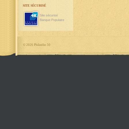
SITE SÉCURISÉ
Site sécurisé
Banque Populaire
©
2026 Philatélie 50