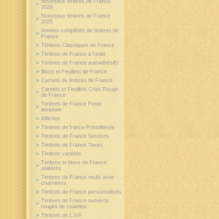
Nouveaux timbres de France
2026
Nouveaux timbres de France
2025
Années complètes de timbres de
France
Timbres Classiques de France
Timbres de France à l'unité
Timbres de France autoadhésifs
Blocs et Feuillets de France
Carnets de timbres de France
Carnets et Feuillets Croix Rouge
de France
Timbres de France Poste
aérienne
Affiches
Timbres de france Préoblitérés
Timbres de France Services
Timbres de France Taxes
Timbres variétés
Timbres et blocs de France
oblitérés
Timbres de France neufs avec
charnières
Timbres de France personnalisés
Timbres de France numéros
rouges de roulettes
Timbres de L.V.F.