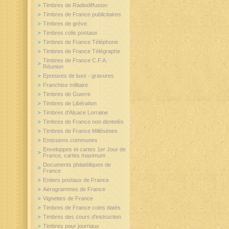
Timbres de Radiodiffusion
Timbres de France publicitaires
Timbres de grève
Timbres colis postaux
Timbres de France Téléphone
Timbres de France Télégraphe
Timbres de France C.F.A.
Réunion
Epreuves de luxe - gravures
Franchise militaire
Timbres de Guerre
Timbres de Libération
Timbres d'Alsace Lorraine
Timbres de France non dentelés
Timbres de France Millésimes
Emissions communes
Enveloppes et cartes 1er Jour de
France, cartes maximum
Documents philatéliques de
France
Entiers postaux de France
Aérogrammes de France
Vignettes de France
Timbres de France coins datés
Timbres des cours d'instruction
Timbres pour journaux