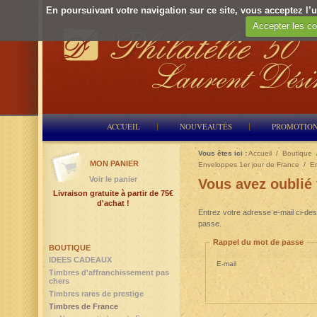
En poursuivant votre navigation sur ce site, vous acceptez l’ut
Accepter les co
ACCUEIL
NOUVEAUTÉS
PROMOTIO
Vous êtes ici :
Accueil
/
Boutique
MON PANIER
Enveloppes 1er jour de France
/
En
Voir le panier
Vous avez oublié
Livraison gratuite à partir de 75€
d'achat !
Entrez votre adresse e-mail ci-des
passe.
Rappel du mot de passe
BOUTIQUE
IDEES CADEAUX
E-mail
Timbres d'affranchissement pas
chers
Timbres rares de prestige
Timbres de France