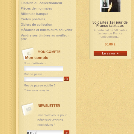
Librairie du collectionneur
Pièces de monnaies
Billets de banque
Cartes postales
50 cartes 1er jour de
Objets de collection
France tableaux
Médailles et billets euro souvenir
Superbe lot de 50 cartes
1er jour de France
Vendre ses timbres au meilleur
uniquement...
prix
60,00 €
MON COMPTE
En savoir +
Mon compte
Nom d'utilisateur
Mot de passe
Mot de passe oublié ?
Créer mon compte
NEWSLETTER
Inscrivez-vous pour
bénéficier d'offres
exclusives !