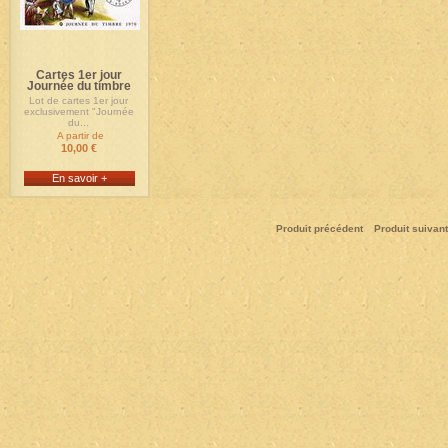
Cartes 1er jour
Journée du timbre
Lot de cartes 1er jour
exclusivement "Journée
du...
A partir de
10,00 €
En savoir +
Produit précédent
Produit suivant