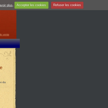
voir plus
.
Accepter les cookies
Refuser les cookies
guage
▼
de vente
le
me du