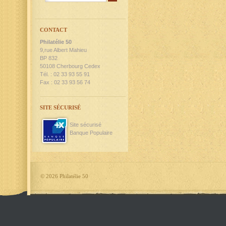
CONTACT
Philatélie 50
9,rue Albert Mahieu
BP 832
50108 Cherbourg Cedex
Tél. : 02 33 93 55 91
Fax : 02 33 93 56 74
SITE SÉCURISÉ
Site sécurisé
Banque Populaire
©
2026 Philatélie 50