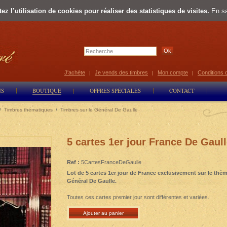
z l’utilisation de cookies pour réaliser des statistiques de visites.
En sa
Select Lan
J'achète
Je vends des timbres
Mon compte
Conditions 
|
|
|
NS
BOUTIQUE
OFFRES SPÉCIALES
CONTACT
/
Timbres thématiques
/
Timbres sur le Général De Gaulle
5 cartes 1er jour France De Gaul
Ref :
5CartesFranceDeGaulle
Lot de 5 cartes 1er jour de France exclusivement sur le thè
Général De Gaulle.
Toutes ces cartes premier jour sont différentes et variées.
Ajouter au panier