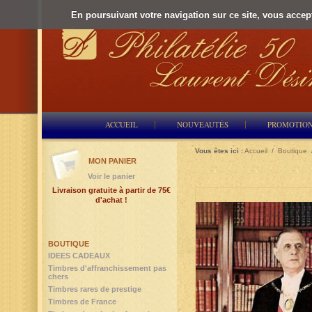
En poursuivant votre navigation sur ce site, vous accepte
ACCUEIL
NOUVEAUTÉS
PROMOTIO
Vous êtes ici :
Accueil
/
Boutique
MON PANIER
Voir le panier
Livraison gratuite à partir de 75€
d'achat !
BOUTIQUE
IDEES CADEAUX
Timbres d'affranchissement pas
chers
Timbres rares de prestige
Timbres de France