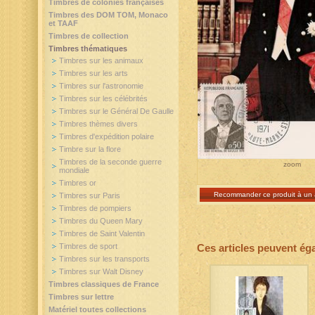
Timbres de colonies françaises
Timbres des DOM TOM, Monaco
et TAAF
Timbres de collection
Timbres thématiques
Timbres sur les animaux
Timbres sur les arts
Timbres sur l'astronomie
Timbres sur les célébrités
Timbres sur le Général De Gaulle
Timbres thèmes divers
Timbres d'expédition polaire
Timbre sur la flore
Timbres de la seconde guerre
zoom
mondiale
Timbres or
Recommander ce produit à un 
Timbres sur Paris
Timbres de pompiers
Timbres du Queen Mary
Timbres de Saint Valentin
Timbres de sport
Ces articles peuvent ég
Timbres sur les transports
Timbres sur Walt Disney
Timbres classiques de France
Timbres sur lettre
Matériel toutes collections