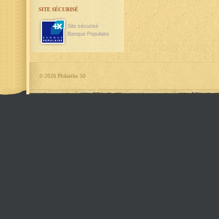
SITE SÉCURISÉ
Site sécurisé
Banque Populaire
©
2026 Philatélie 50