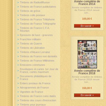
Année complète de
Timbres de Radiodiffusion
France 2014
Timbres de France publicitaires
Année complète de timbres
de France 2014 neuve
Timbres de grève
1er...
Timbres colis postaux
100,00 €
Timbres de France Téléphone
Timbres de France Télégraphe
En savoir +
Timbres de France C.F.A.
Réunion
Epreuves de luxe - gravures
Franchise militaire
Timbres de Guerre
Timbres de Libération
Timbres d'Alsace Lorraine
Timbres de France non dentelés
Timbres de France Millésimes
Emissions communes
Enveloppes et cartes 1er Jour de
Année complète de
France, cartes maximum
France 2018
Documents philatéliques de
Année complète de timbres
France
de France 2018 neuve
1er...
Entiers postaux de France
Aérogrammes de France
150,00 €
Vignettes de France
En savoir +
Timbres de France coins datés
Timbres des cours d'instruction
Timbres pour journaux