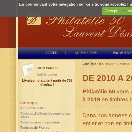
En poursuivant votre navigation sur ce site, vous acceptez l’ut
Accepter les co
ACCUEIL
NOUVEAUTÉS
PROMOTIO
Vous êtes ici :
Accueil
/
Boutique
MON PANIER
Voir le panier
DE 2010 A 2
Livraison gratuite à partir de 75€
d'achat !
Philatélie 50
vous 
à 2019
en timbres n
BOUTIQUE
IDEES CADEAUX
Timbres d'affranchissement pas
Dans nos années co
chers
entier et non en ti
Timbres rares de prestige
Timbres de France