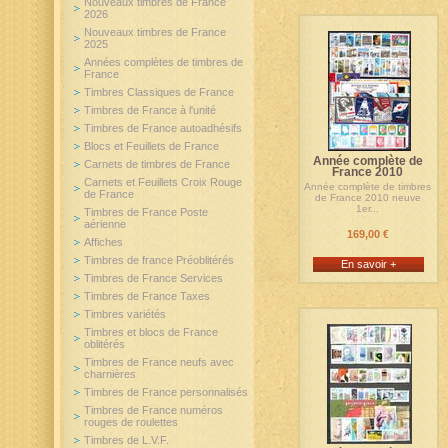
Nouveaux timbres de France
2026
Nouveaux timbres de France
2025
Années complètes de timbres de
France
Timbres Classiques de France
Timbres de France à l'unité
Timbres de France autoadhésifs
Blocs et Feuillets de France
Année complète de
Carnets de timbres de France
France 2010
Carnets et Feuillets Croix Rouge
Année complète de timbres
de France
de France 2010 neuve
1er...
Timbres de France Poste
aérienne
169,00 €
Affiches
Timbres de france Préoblitérés
En savoir +
Timbres de France Services
Timbres de France Taxes
Timbres variétés
Timbres et blocs de France
oblitérés
Timbres de France neufs avec
charnières
Timbres de France personnalisés
Timbres de France numéros
rouges de roulettes
Timbres de L.V.F.