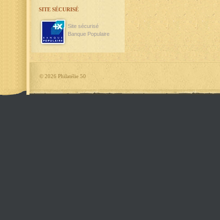
SITE SÉCURISÉ
Site sécurisé
Banque Populaire
©
2026 Philatélie 50