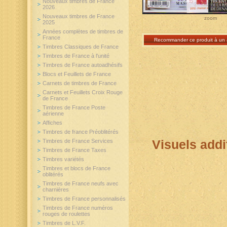
Nouveaux timbres de France
2026
Nouveaux timbres de France
zoom
2025
Années complètes de timbres de
France
Recommander ce produit à un 
Timbres Classiques de France
Timbres de France à l'unité
Timbres de France autoadhésifs
Blocs et Feuillets de France
Carnets de timbres de France
Carnets et Feuillets Croix Rouge
de France
Timbres de France Poste
aérienne
Affiches
Timbres de france Préoblitérés
Timbres de France Services
Visuels addi
Timbres de France Taxes
Timbres variétés
Timbres et blocs de France
oblitérés
Timbres de France neufs avec
charnières
Timbres de France personnalisés
Timbres de France numéros
rouges de roulettes
Timbres de L.V.F.