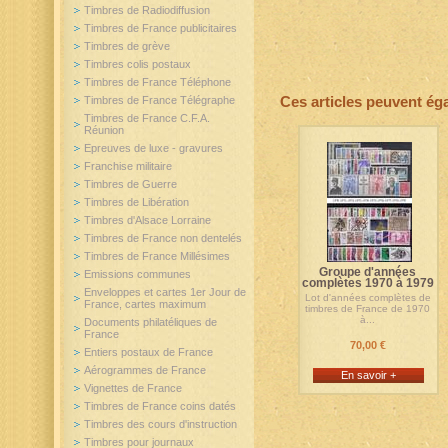
Timbres de Radiodiffusion
Timbres de France publicitaires
Timbres de grève
Timbres colis postaux
Timbres de France Téléphone
Ces articles peuvent ég
Timbres de France Télégraphe
Timbres de France C.F.A.
Réunion
Epreuves de luxe - gravures
Franchise militaire
Timbres de Guerre
Timbres de Libération
Timbres d'Alsace Lorraine
Timbres de France non dentelés
Timbres de France Millésimes
Groupe d'années
Emissions communes
complètes 1970 à 1979
Enveloppes et cartes 1er Jour de
Lot d'années complètes de
France, cartes maximum
timbres de France de 1970
à...
Documents philatéliques de
France
70,00 €
Entiers postaux de France
Aérogrammes de France
En savoir +
Vignettes de France
Timbres de France coins datés
Timbres des cours d'instruction
Timbres pour journaux