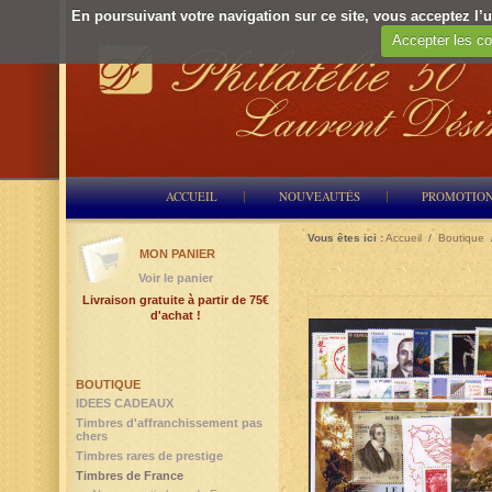
En poursuivant votre navigation sur ce site, vous acceptez l’ut
Accepter les co
ACCUEIL
NOUVEAUTÉS
PROMOTIO
Vous êtes ici :
Accueil
/
Boutique
MON PANIER
Voir le panier
Livraison gratuite à partir de 75€
d'achat !
BOUTIQUE
IDEES CADEAUX
Timbres d'affranchissement pas
chers
Timbres rares de prestige
Timbres de France