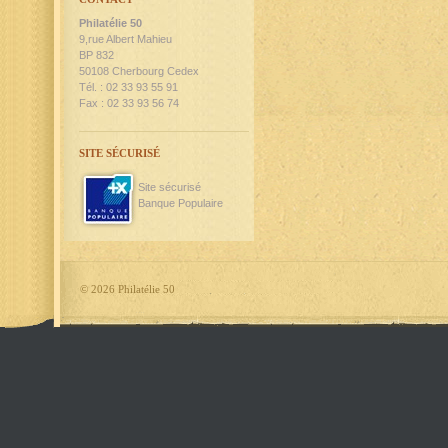
Philatélie 50
9,rue Albert Mahieu
BP 832
50108 Cherbourg Cedex
Tél. : 02 33 93 55 91
Fax : 02 33 93 56 74
SITE SÉCURISÉ
Site sécurisé
Banque Populaire
©
2026 Philatélie 50