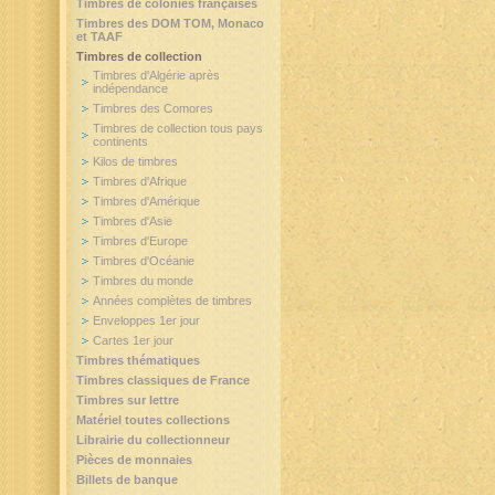
Timbres de colonies françaises
Timbres des DOM TOM, Monaco
et TAAF
Timbres de collection
Timbres d'Algérie après
indépendance
Timbres des Comores
Timbres de collection tous pays
continents
Kilos de timbres
Timbres d'Afrique
Timbres d'Amérique
Timbres d'Asie
Timbres d'Europe
Timbres d'Océanie
Timbres du monde
Années complètes de timbres
Enveloppes 1er jour
Cartes 1er jour
Timbres thématiques
Timbres classiques de France
Timbres sur lettre
Matériel toutes collections
Librairie du collectionneur
Pièces de monnaies
Billets de banque