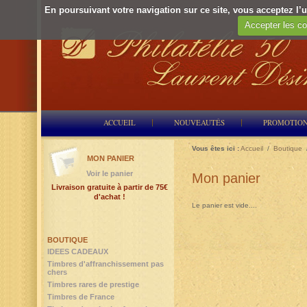
En poursuivant votre navigation sur ce site, vous acceptez l’ut
Accepter les co
ACCUEIL
NOUVEAUTÉS
PROMOTIO
Vous êtes ici :
Accueil
/
Boutique
MON PANIER
Voir le panier
Mon panier
Livraison gratuite à partir de 75€
d'achat !
Le panier est vide....
BOUTIQUE
IDEES CADEAUX
Timbres d'affranchissement pas
chers
Timbres rares de prestige
Timbres de France