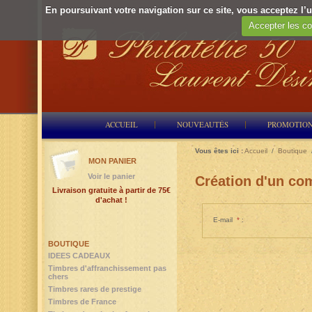
En poursuivant votre navigation sur ce site, vous acceptez l’ut
Accepter les co
ACCUEIL
NOUVEAUTÉS
PROMOTIO
Vous êtes ici :
Accueil
/
Boutique
MON PANIER
Voir le panier
Création d'un com
Livraison gratuite à partir de 75€
d'achat !
E-mail
*
:
BOUTIQUE
IDEES CADEAUX
Timbres d'affranchissement pas
chers
Timbres rares de prestige
Timbres de France