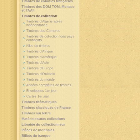
Timbres de colonies françaises
Timbres des DOM TOM, Monaco
et TAAF
Timbres de collection
Timbres d'Algérie après
indépendance
Timbres des Comores
Timbres de collection tous pays
continents
Kilos de timbres
Timbres d'Afrique
Timbres d'Amérique
Timbres d'Asie
Timbres d'Europe
Timbres d'Océanie
Timbres du monde
Années complètes de timbres
Enveloppes 1er jour
Cartes 1er jour
Timbres thématiques
Timbres classiques de France
Timbres sur lettre
Matériel toutes collections
Librairie du collectionneur
Pièces de monnaies
Billets de banque