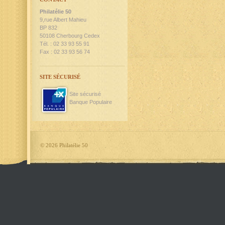
Philatélie 50
9,rue Albert Mahieu
BP 832
50108 Cherbourg Cedex
Tél. : 02 33 93 55 91
Fax : 02 33 93 56 74
SITE SÉCURISÉ
Site sécurisé
Banque Populaire
©
2026 Philatélie 50