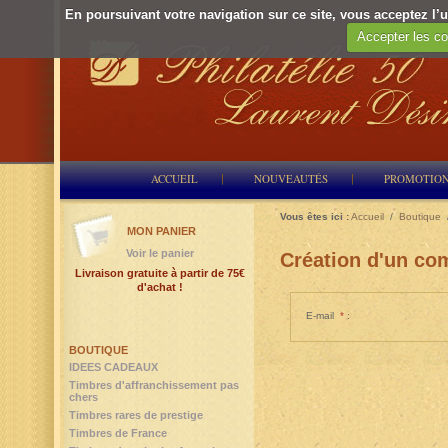
En poursuivant votre navigation sur ce site, vous acceptez l’ut
Accepter les co
ACCUEIL
NOUVEAUTÉS
PROMOTIO
Vous êtes ici :
Accueil
/
Boutique
MON PANIER
Voir le panier
Création d'un com
Livraison gratuite à partir de 75€
d'achat !
E-mail
*
:
BOUTIQUE
IDEES CADEAUX
Timbres d'affranchissement pas
chers
Timbres rares de prestige
Timbres de France