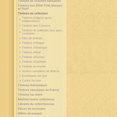
Timbres de colonies françaises
Timbres des DOM TOM, Monaco
et TAAF
Timbres de collection
Timbres d'Algérie après
indépendance
Timbres des Comores
Timbres de collection tous pays
continents
Kilos de timbres
Timbres d'Afrique
Timbres d'Amérique
Timbres d'Asie
Timbres d'Europe
Timbres d'Océanie
Timbres du monde
Années complètes de timbres
Enveloppes 1er jour
Cartes 1er jour
Timbres thématiques
Timbres classiques de France
Timbres sur lettre
Matériel toutes collections
Librairie du collectionneur
Pièces de monnaies
Billets de banque