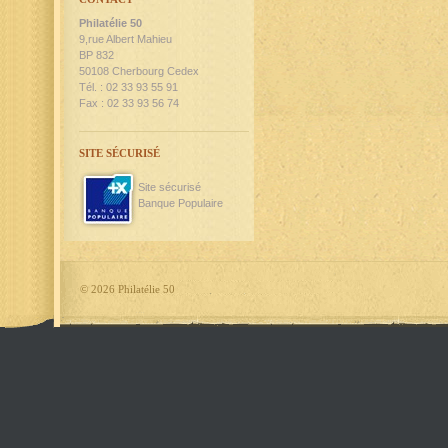
Philatélie 50
9,rue Albert Mahieu
BP 832
50108 Cherbourg Cedex
Tél. : 02 33 93 55 91
Fax : 02 33 93 56 74
SITE SÉCURISÉ
Site sécurisé
Banque Populaire
©
2026 Philatélie 50