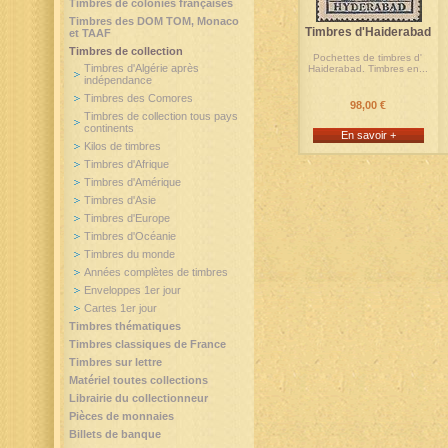
Timbres de colonies françaises
Timbres des DOM TOM, Monaco
Timbres d'Haiderabad
et TAAF
Timbres de collection
Pochettes de timbres d'
Timbres d'Algérie après
Haiderabad. Timbres en...
indépendance
Timbres des Comores
98,00 €
Timbres de collection tous pays
continents
En savoir +
Kilos de timbres
Timbres d'Afrique
Timbres d'Amérique
Timbres d'Asie
Timbres d'Europe
Timbres d'Océanie
Timbres du monde
Années complètes de timbres
Enveloppes 1er jour
Cartes 1er jour
Timbres thématiques
Timbres classiques de France
Timbres sur lettre
Matériel toutes collections
Librairie du collectionneur
Pièces de monnaies
Billets de banque