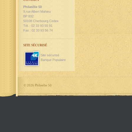
Philatélie 50
9,rue Albert Mahieu
BP 832
50108 Cherbourg Cedex
Tél. : 02 33 93 55 91
Fax : 02 33 93 56 74
SITE SÉCURISÉ
Site sécurisé
Banque Populaire
©
2026 Philatélie 50