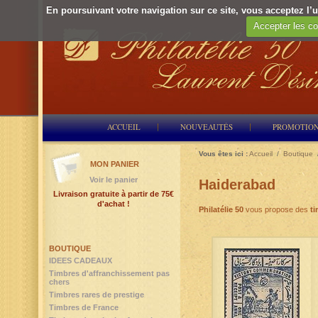
En poursuivant votre navigation sur ce site, vous acceptez l’ut
Accepter les co
ACCUEIL
NOUVEAUTÉS
PROMOTIO
Vous êtes ici :
Accueil
/
Boutique
MON PANIER
Voir le panier
Haiderabad
Livraison gratuite à partir de 75€
d'achat !
Philatélie 50
vous propose des
t
BOUTIQUE
IDEES CADEAUX
Timbres d'affranchissement pas
chers
Timbres rares de prestige
Timbres de France