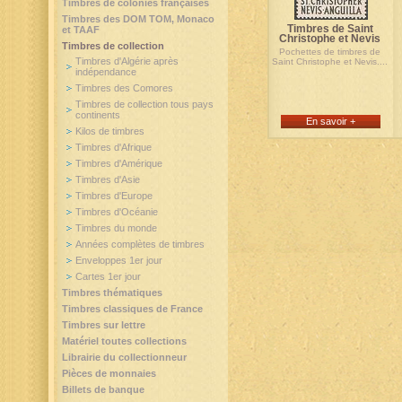
Timbres de colonies françaises
Timbres des DOM TOM, Monaco
Timbres de Saint
et TAAF
Christophe et Nevis
Timbres de collection
Pochettes de timbres de
Timbres d'Algérie après
Saint Christophe et Nevis....
indépendance
Timbres des Comores
Timbres de collection tous pays
continents
En savoir +
Kilos de timbres
Timbres d'Afrique
Timbres d'Amérique
Timbres d'Asie
Timbres d'Europe
Timbres d'Océanie
Timbres du monde
Années complètes de timbres
Enveloppes 1er jour
Cartes 1er jour
Timbres thématiques
Timbres classiques de France
Timbres sur lettre
Matériel toutes collections
Librairie du collectionneur
Pièces de monnaies
Billets de banque