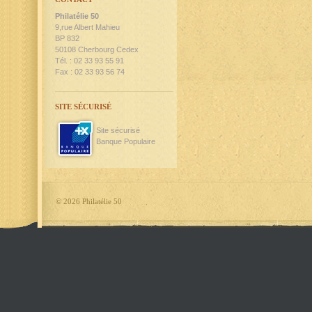
Philatélie 50
9,rue Albert Mahieu
BP 832
50108 Cherbourg Cedex
Tél. : 02 33 93 55 91
Fax : 02 33 93 56 74
SITE SÉCURISÉ
Site sécurisé
Banque Populaire
©
2026 Philatélie 50