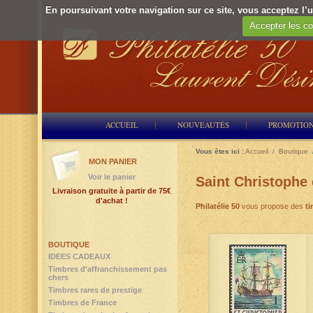
En poursuivant votre navigation sur ce site, vous acceptez l’ut
Accepter les co
ACCUEIL
NOUVEAUTÉS
PROMOTIO
Vous êtes ici :
Accueil
/
Boutique
MON PANIER
Voir le panier
Saint Christophe 
Livraison gratuite à partir de 75€
d'achat !
Philatélie 50
vous propose des
ti
BOUTIQUE
IDEES CADEAUX
Timbres d'affranchissement pas
chers
Timbres rares de prestige
Timbres de France