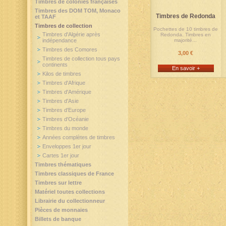
Timbres de colonies françaises
Timbres des DOM TOM, Monaco
Timbres de Redonda
et TAAF
Timbres de collection
Pochettes de 10 timbres de
Timbres d'Algérie après
Redonda. Timbres en
indépendance
majorité...
Timbres des Comores
3,00 €
Timbres de collection tous pays
continents
En savoir +
Kilos de timbres
Timbres d'Afrique
Timbres d'Amérique
Timbres d'Asie
Timbres d'Europe
Timbres d'Océanie
Timbres du monde
Années complètes de timbres
Enveloppes 1er jour
Cartes 1er jour
Timbres thématiques
Timbres classiques de France
Timbres sur lettre
Matériel toutes collections
Librairie du collectionneur
Pièces de monnaies
Billets de banque