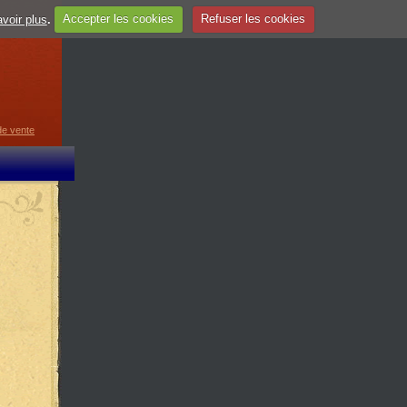
voir plus
.
Accepter les cookies
Refuser les cookies
guage
▼
de vente