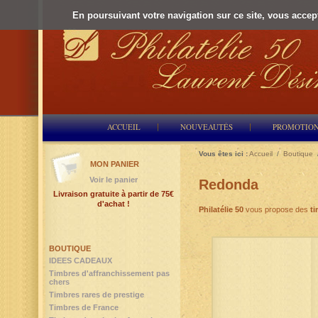
En poursuivant votre navigation sur ce site, vous accepte
ACCUEIL
NOUVEAUTÉS
PROMOTIO
Vous êtes ici :
Accueil
/
Boutique
MON PANIER
Voir le panier
Redonda
Livraison gratuite à partir de 75€
d'achat !
Philatélie 50
vous propose des
ti
BOUTIQUE
IDEES CADEAUX
Timbres d'affranchissement pas
chers
Timbres rares de prestige
Timbres de France