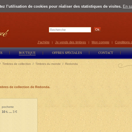
z l’utilisation de cookies pour réaliser des statistiques de visites.
En sa
Select Lan
J'achète
Je vends des timbres
Mon compte
Conditions 
|
|
|
NS
BOUTIQUE
OFFRES SPÉCIALES
CONTACT
/
Timbres de collection
/
Timbres du monde
/
Redonda
mbres de collection de Redonda.
pochette
10 t. ...
3 €