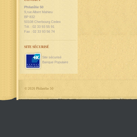
Philatélie 50
9,rue Albert Mahieu
BP 832
50108 Cherbourg Cedex
Tél. : 02 33 93 55 91
Fax : 02 33 93 56 74
SITE SÉCURISÉ
Site sécurisé
Banque Populaire
©
2026 Philatélie 50