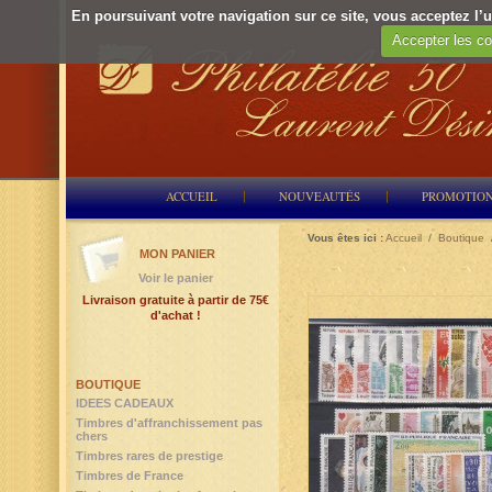
En poursuivant votre navigation sur ce site, vous acceptez l’ut
Accepter les co
ACCUEIL
NOUVEAUTÉS
PROMOTIO
Vous êtes ici :
Accueil
/
Boutique
MON PANIER
Voir le panier
Livraison gratuite à partir de 75€
d'achat !
BOUTIQUE
IDEES CADEAUX
Timbres d'affranchissement pas
chers
Timbres rares de prestige
Timbres de France