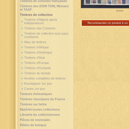
Timbres de colonies françaises
Timbres des DOM TOM, Monaco
et TAAF
zoom
Timbres de collection
Timbres d'Algérie après
Recommander ce produit à un 
indépendance
Timbres des Comores
Timbres de collection tous pays
continents
Kilos de timbres
Timbres d'Afrique
Timbres d'Amérique
Timbres d'Asie
Timbres d'Europe
Timbres d'Océanie
Timbres du monde
Années complètes de timbres
Enveloppes 1er jour
Cartes 1er jour
Timbres thématiques
Timbres classiques de France
Timbres sur lettre
Matériel toutes collections
Librairie du collectionneur
Pièces de monnaies
Billets de banque