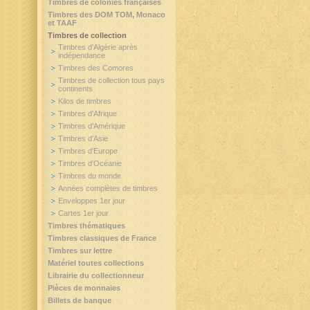
Timbres de colonies françaises
Timbres des DOM TOM, Monaco
et TAAF
Timbres de collection
Timbres d'Algérie après
indépendance
Timbres des Comores
Timbres de collection tous pays
continents
Kilos de timbres
Timbres d'Afrique
Timbres d'Amérique
Timbres d'Asie
Timbres d'Europe
Timbres d'Océanie
Timbres du monde
Années complètes de timbres
Enveloppes 1er jour
Cartes 1er jour
Timbres thématiques
Timbres classiques de France
Timbres sur lettre
Matériel toutes collections
Librairie du collectionneur
Pièces de monnaies
Billets de banque