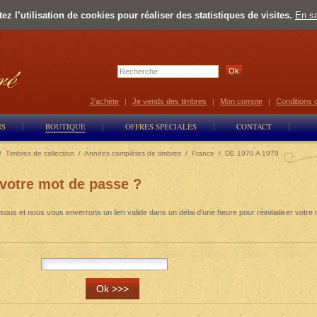
z l’utilisation de cookies pour réaliser des statistiques de visites.
En sa
Select Lan
J'achète
Je vends des timbres
Mon compte
Conditions 
|
|
|
NS
BOUTIQUE
OFFRES SPÉCIALES
CONTACT
/
Timbres de collection
/
Années complètes de timbres
/
France
/
DE 1970 A 1979
 votre mot de passe ?
sous et nous vous enverrons un lien valide dans un délai d'une heure pour réinitialiser votre