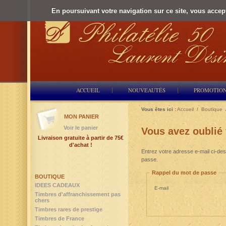
En poursuivant votre navigation sur ce site, vous accepte
ACCUEIL
NOUVEAUTÉS
PROMOTIO
Vous êtes ici :
Accueil
/
Boutique
MON PANIER
Voir le panier
Vous avez oublié
Livraison gratuite à partir de 75€
d'achat !
Entrez votre adresse e-mail ci-des
passe.
Rappel du mot de passe
BOUTIQUE
IDEES CADEAUX
E-mail
Timbres d'affranchissement pas
chers
Timbres rares de prestige
Timbres de France