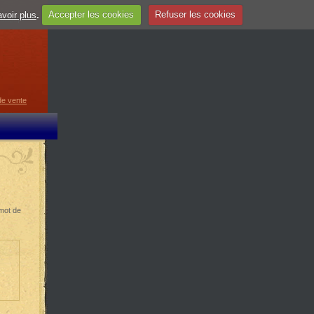
voir plus
.
Accepter les cookies
Refuser les cookies
guage
▼
de vente
 mot de