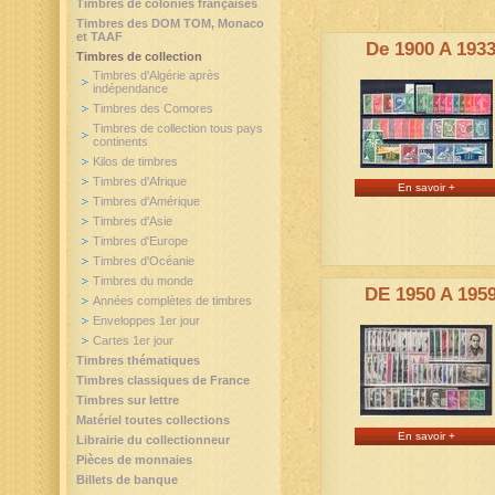
Timbres de colonies françaises
Timbres des DOM TOM, Monaco
et TAAF
De 1900 A 193
Timbres de collection
Timbres d'Algérie après
indépendance
Timbres des Comores
Timbres de collection tous pays
continents
Kilos de timbres
Timbres d'Afrique
En savoir +
Timbres d'Amérique
Timbres d'Asie
Timbres d'Europe
Timbres d'Océanie
Timbres du monde
DE 1950 A 195
Années complètes de timbres
Enveloppes 1er jour
Cartes 1er jour
Timbres thématiques
Timbres classiques de France
Timbres sur lettre
Matériel toutes collections
En savoir +
Librairie du collectionneur
Pièces de monnaies
Billets de banque