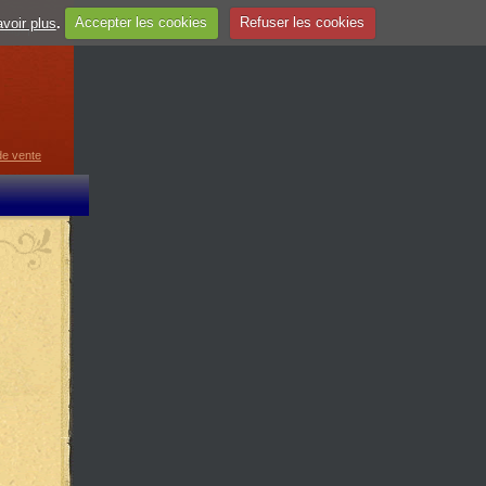
voir plus
.
Accepter les cookies
Refuser les cookies
guage
▼
de vente