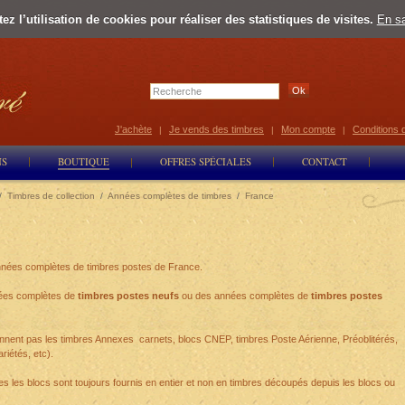
z l’utilisation de cookies pour réaliser des statistiques de visites.
En sa
Select Lan
J'achète
Je vends des timbres
Mon compte
Conditions 
|
|
|
NS
BOUTIQUE
OFFRES SPÉCIALES
CONTACT
/
Timbres de collection
/
Années complètes de timbres
/
France
nées complètes de timbres postes de France.
nées complètes de
timbres postes neufs
ou des années complètes de
timbres postes
ent pas les timbres Annexes carnets, blocs CNEP, timbres Poste Aérienne, Préoblitérés,
riétés, etc).
les blocs sont toujours fournis en entier et non en timbres découpés depuis les blocs ou