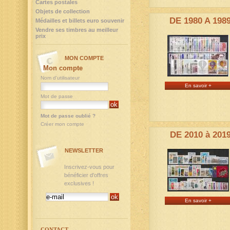
Cartes postales
Objets de collection
DE 1980 A 198
Médailles et billets euro souvenir
Vendre ses timbres au meilleur
prix
MON COMPTE
Mon compte
Nom d'utilisateur
En savoir +
Mot de passe
Mot de passe oublié ?
Créer mon compte
DE 2010 à 201
NEWSLETTER
Inscrivez-vous pour
bénéficier d'offres
exclusives !
En savoir +
CONTACT