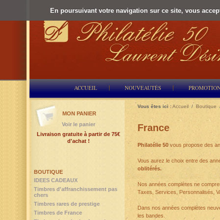
En poursuivant votre navigation sur ce site, vous accepte
ACCUEIL
NOUVEAUTÉS
PROMOTIO
Vous êtes ici :
Accueil
/
Boutique
MON PANIER
Voir le panier
France
Livraison gratuite à partir de 75€
d'achat !
Philatélie 50
vous propose des an
Vous aurez le choix entre des an
oblitérés.
BOUTIQUE
IDEES CADEAUX
Nos années complètes ne comprenn
Timbres d'affranchissement pas
Taxes, Services, Personnalisés, Va
chers
Timbres rares de prestige
Dans nos années complètes neuves 
Timbres de France
les bandes.