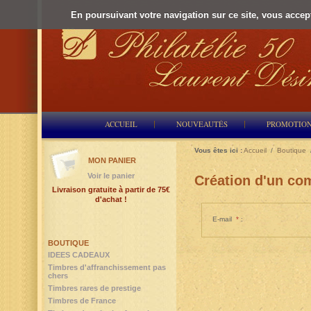
En poursuivant votre navigation sur ce site, vous accepte
ACCUEIL
NOUVEAUTÉS
PROMOTIO
Vous êtes ici :
Accueil
/
Boutique
MON PANIER
Voir le panier
Création d'un com
Livraison gratuite à partir de 75€
d'achat !
E-mail
*
:
BOUTIQUE
IDEES CADEAUX
Timbres d'affranchissement pas
chers
Timbres rares de prestige
Timbres de France