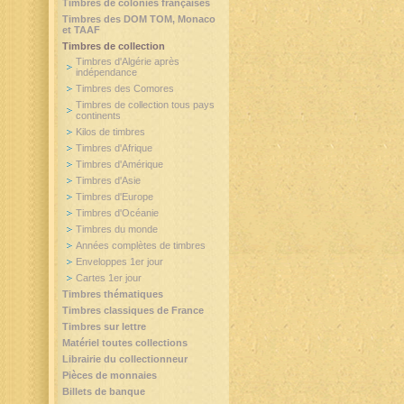
Timbres de colonies françaises
Timbres des DOM TOM, Monaco
et TAAF
Timbres de collection
Timbres d'Algérie après
indépendance
Timbres des Comores
Timbres de collection tous pays
continents
Kilos de timbres
Timbres d'Afrique
Timbres d'Amérique
Timbres d'Asie
Timbres d'Europe
Timbres d'Océanie
Timbres du monde
Années complètes de timbres
Enveloppes 1er jour
Cartes 1er jour
Timbres thématiques
Timbres classiques de France
Timbres sur lettre
Matériel toutes collections
Librairie du collectionneur
Pièces de monnaies
Billets de banque