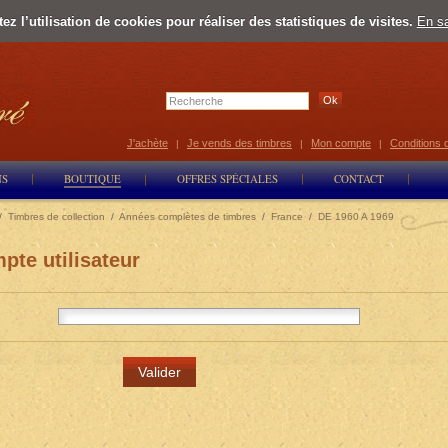
z l’utilisation de cookies pour réaliser des statistiques de visites.
En sa
Select Lan
J'achète
Je vends des timbres
Mon compte
Conditions 
|
|
|
NS
BOUTIQUE
OFFRES SPÉCIALES
CONTACT
/
Timbres de collection
/
Années complètes de timbres
/
France
/
DE 1960 A 1969
pte utilisateur