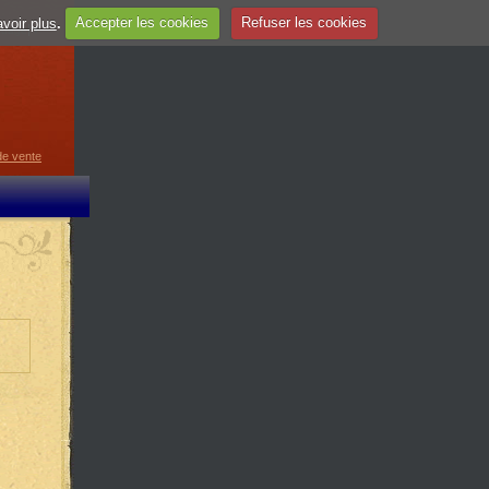
voir plus
.
Accepter les cookies
Refuser les cookies
guage
▼
de vente