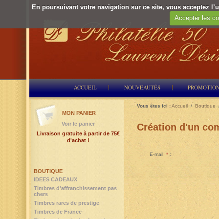
En poursuivant votre navigation sur ce site, vous acceptez l’ut
Accepter les co
ACCUEIL
NOUVEAUTÉS
PROMOTIO
Vous êtes ici :
Accueil
/
Boutique
MON PANIER
Voir le panier
Création d'un com
Livraison gratuite à partir de 75€
d'achat !
E-mail
*
:
BOUTIQUE
IDEES CADEAUX
Timbres d'affranchissement pas
chers
Timbres rares de prestige
Timbres de France