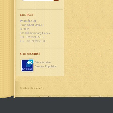
CONTACT
Philatélie 50
9,rue Albert Mahieu
BP 832
50108 Cherbourg Cedex
Tél. : 02 33 93 55 91
Fax : 02 33 93 56 74
SITE SÉCURISÉ
Site sécurisé
Banque Populaire
©
2026 Philatélie 50