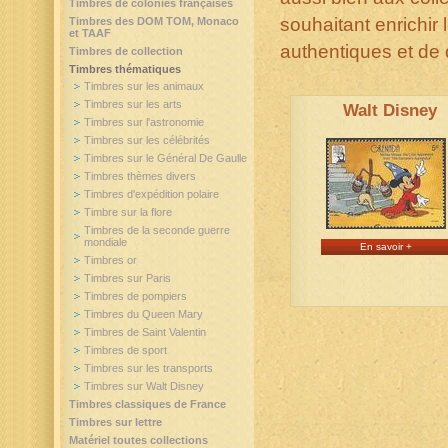
Timbres de colonies françaises
souhaitant enrichir
Timbres des DOM TOM, Monaco
et TAAF
authentiques et de 
Timbres de collection
Timbres thématiques
Timbres sur les animaux
Timbres sur les arts
Walt Disney
Timbres sur l'astronomie
Timbres sur les célébrités
Timbres sur le Général De Gaulle
Timbres thèmes divers
Timbres d'expédition polaire
Timbre sur la flore
Timbres de la seconde guerre
mondiale
En savoir +
Timbres or
Timbres sur Paris
Timbres de pompiers
Timbres du Queen Mary
Timbres de Saint Valentin
Timbres de sport
Timbres sur les transports
Timbres sur Walt Disney
Timbres classiques de France
Timbres sur lettre
Matériel toutes collections