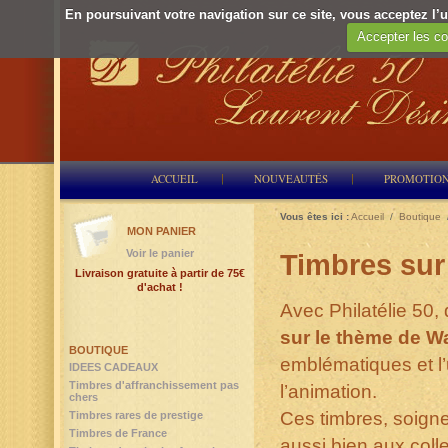
En poursuivant votre navigation sur ce site, vous acceptez l’ut
Accepter les co
ACCUEIL
NOUVEAUTÉS
PROMOTIO
Vous êtes ici :
Accueil
/
Boutique
MON PANIER
Voir le panier
Timbres sur
Livraison gratuite à partir de 75€
d'achat !
Avec Philatélie 50,
sur le thème de W
BOUTIQUE
emblématiques et l
IDEES CADEAUX
Timbres d'affranchissement pas
l’animation.
chers
Ces timbres, soign
Timbres rares de prestige
Timbres de France
aussi bien aux coll