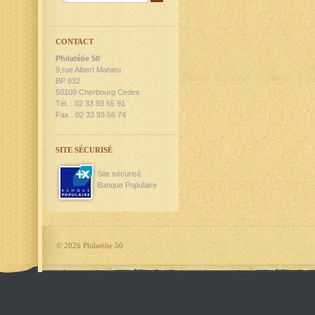
CONTACT
Philatélie 50
9,rue Albert Mahieu
BP 832
50108 Cherbourg Cedex
Tél. : 02 33 93 55 91
Fax : 02 33 93 56 74
SITE SÉCURISÉ
Site sécurisé
Banque Populaire
©
2026 Philatélie 50