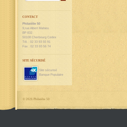
CONTACT
Philatélie 50
9,rue Albert Mahieu
BP 832
50108 Cherbourg Cedex
Tél. : 02 33 93 55 91
Fax : 02 33 93 56 74
SITE SÉCURISÉ
Site sécurisé
Banque Populaire
©
2026 Philatélie 50