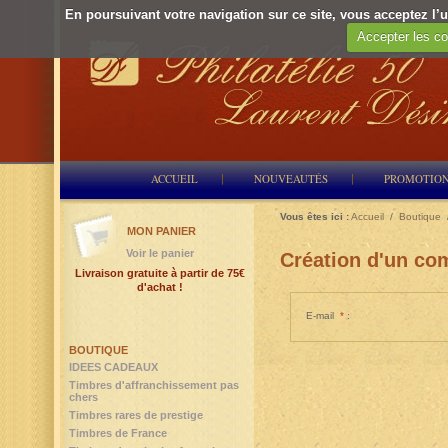
En poursuivant votre navigation sur ce site, vous acceptez l’ut
Accepter les co
ACCUEIL
NOUVEAUTÉS
PROMOTIO
Vous êtes ici :
Accueil
/
Boutique
MON PANIER
Voir le panier
Création d'un com
Livraison gratuite à partir de 75€
d'achat !
E-mail
*
:
BOUTIQUE
IDEES CADEAUX
Timbres d'affranchissement pas
chers
Timbres rares de prestige
Timbres de France