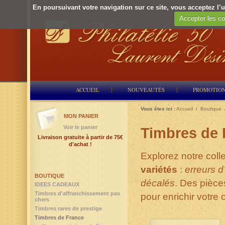
En poursuivant votre navigation sur ce site, vous acceptez l’ut
Accepter les co
ACCUEIL
NOUVEAUTÉS
PROMOTIO
Vous êtes ici :
Accueil
/
Boutique
MON PANIER
Voir le panier
Timbres de F
Livraison gratuite à partir de 75€
d'achat !
Explorez notre coll
variétés
:
erreurs d
BOUTIQUE
décalés
. Des pièce
IDEES CADEAUX
Timbres d'affranchissement pas
pour enrichir votre c
chers
Timbres rares de prestige
Timbres de France