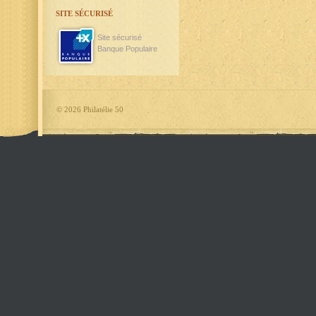
SITE SÉCURISÉ
Site sécurisé
Banque Populaire
©
2026 Philatélie 50