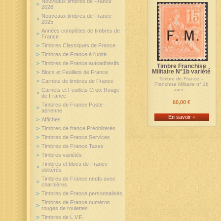
Nouveaux timbres de France
2026
Nouveaux timbres de France
2025
Années complètes de timbres de
France
Timbres Classiques de France
Timbres de France à l'unité
Timbres de France autoadhésifs
Timbre Franchise
Militaire N°1b variété
Blocs et Feuillets de France
Timbre de France –
Carnets de timbres de France
Franchise Militaire n° 1b
Carnets et Feuillets Croix Rouge
avec...
de France
60,00 €
Timbres de France Poste
aérienne
En savoir +
Affiches
Timbres de france Préoblitérés
Timbres de France Services
Timbres de France Taxes
Timbres variétés
Timbres et blocs de France
oblitérés
Timbres de France neufs avec
charnières
Timbres de France personnalisés
Timbres de France numéros
rouges de roulettes
Timbres de L.V.F.