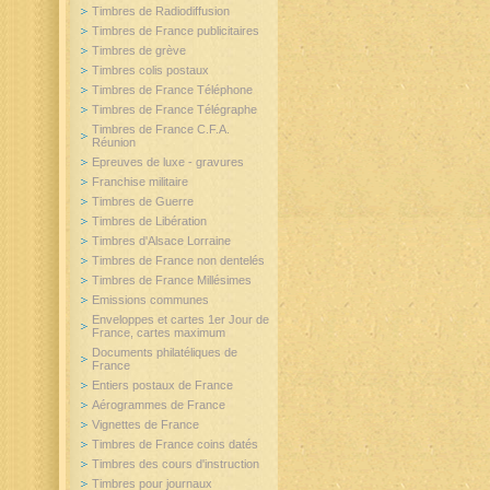
Timbres de Radiodiffusion
Timbres de France publicitaires
Timbres de grève
Timbres colis postaux
Timbres de France Téléphone
Timbres de France Télégraphe
Timbres de France C.F.A.
Réunion
Epreuves de luxe - gravures
Franchise militaire
Timbres de Guerre
Timbres de Libération
Timbres d'Alsace Lorraine
Timbres de France non dentelés
Timbres de France Millésimes
Emissions communes
Enveloppes et cartes 1er Jour de
France, cartes maximum
Documents philatéliques de
France
Entiers postaux de France
Aérogrammes de France
Vignettes de France
Timbres de France coins datés
Timbres des cours d'instruction
Timbres pour journaux