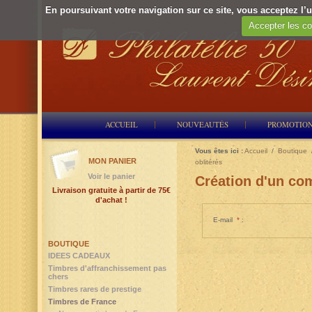
En poursuivant votre navigation sur ce site, vous acceptez l’ut
Accepter les co
ACCUEIL
NOUVEAUTÉS
PROMOTIO
Vous êtes ici :
Accueil
/
Boutique
MON PANIER
oblitérés
Voir le panier
Création d'un com
Livraison gratuite à partir de 75€
d'achat !
E-mail
*
:
BOUTIQUE
IDEES CADEAUX
Timbres d'affranchissement pas
chers
Timbres rares de prestige
Timbres de France