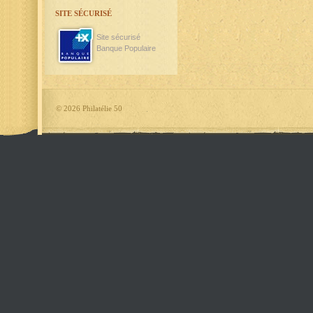
SITE SÉCURISÉ
Site sécurisé
Banque Populaire
©
2026 Philatélie 50