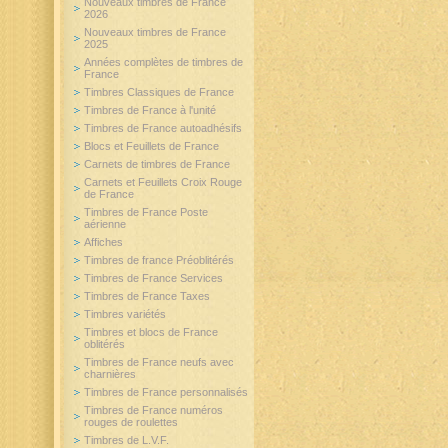
Nouveaux timbres de France
2026
Nouveaux timbres de France
2025
Années complètes de timbres de
France
Timbres Classiques de France
Timbres de France à l'unité
Timbres de France autoadhésifs
Blocs et Feuillets de France
Carnets de timbres de France
Carnets et Feuillets Croix Rouge
de France
Timbres de France Poste
aérienne
Affiches
Timbres de france Préoblitérés
Timbres de France Services
Timbres de France Taxes
Timbres variétés
Timbres et blocs de France
oblitérés
Timbres de France neufs avec
charnières
Timbres de France personnalisés
Timbres de France numéros
rouges de roulettes
Timbres de L.V.F.