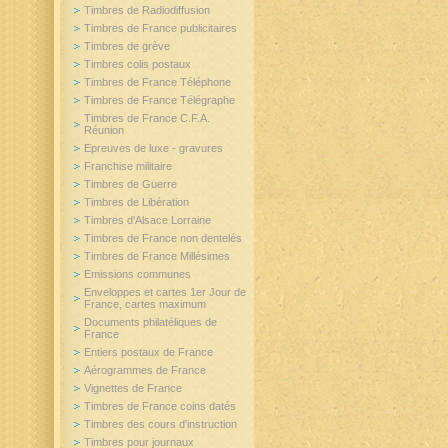
Timbres de Radiodiffusion
Timbres de France publicitaires
Timbres de grève
Timbres colis postaux
Timbres de France Téléphone
Timbres de France Télégraphe
Timbres de France C.F.A.
Réunion
Epreuves de luxe - gravures
Franchise militaire
Timbres de Guerre
Timbres de Libération
Timbres d'Alsace Lorraine
Timbres de France non dentelés
Timbres de France Millésimes
Emissions communes
Enveloppes et cartes 1er Jour de
France, cartes maximum
Documents philatéliques de
France
Entiers postaux de France
Aérogrammes de France
Vignettes de France
Timbres de France coins datés
Timbres des cours d'instruction
Timbres pour journaux