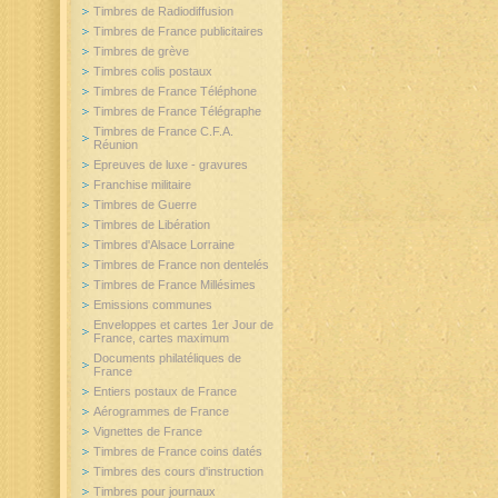
Timbres de Radiodiffusion
Timbres de France publicitaires
Timbres de grève
Timbres colis postaux
Timbres de France Téléphone
Timbres de France Télégraphe
Timbres de France C.F.A.
Réunion
Epreuves de luxe - gravures
Franchise militaire
Timbres de Guerre
Timbres de Libération
Timbres d'Alsace Lorraine
Timbres de France non dentelés
Timbres de France Millésimes
Emissions communes
Enveloppes et cartes 1er Jour de
France, cartes maximum
Documents philatéliques de
France
Entiers postaux de France
Aérogrammes de France
Vignettes de France
Timbres de France coins datés
Timbres des cours d'instruction
Timbres pour journaux