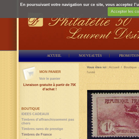
En poursuivant votre navigation sur ce site, vous acceptez l’ut
Accepter les co
ACCUEIL
NOUVEAUTÉS
PROMOTIO
Vous êtes ici :
Accueil
/
Boutique
MON PANIER
l'unité
Voir le panier
Livraison gratuite à partir de 75€
d'achat !
BOUTIQUE
IDEES CADEAUX
Timbres d'affranchissement pas
chers
Timbres rares de prestige
Timbres de France