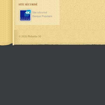
SITE SÉCURISÉ
Site sécurisé
Banque Populaire
©
2026 Philatélie 50