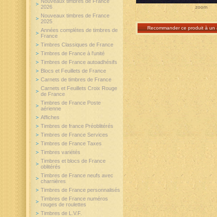
Nouveaux timbres de France
2026
zoom
Nouveaux timbres de France
2025
Recommander ce produit à un 
Années complètes de timbres de
France
Timbres Classiques de France
Timbres de France à l'unité
Timbres de France autoadhésifs
Blocs et Feuillets de France
Carnets de timbres de France
Carnets et Feuillets Croix Rouge
de France
Timbres de France Poste
aérienne
Affiches
Timbres de france Préoblitérés
Timbres de France Services
Timbres de France Taxes
Timbres variétés
Timbres et blocs de France
oblitérés
Timbres de France neufs avec
charnières
Timbres de France personnalisés
Timbres de France numéros
rouges de roulettes
Timbres de L.V.F.