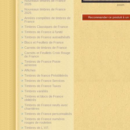
Nouveaux timbres de France
2026
zoom
Nouveaux timbres de France
2025
Recommander ce produit à un 
Années complètes de timbres de
France
Timbres Classiques de France
Timbres de France à l'unité
Timbres de France autoadhésifs
Blocs et Feuillets de France
Carnets de timbres de France
Carnets et Feuillets Croix Rouge
de France
Timbres de France Poste
aérienne
Affiches
Timbres de france Préoblitérés
Timbres de France Services
Timbres de France Taxes
Timbres variétés
Timbres et blocs de France
oblitérés
Timbres de France neufs avec
charnières
Timbres de France personnalisés
Timbres de France numéros
rouges de roulettes
Timbres de L.V.F.