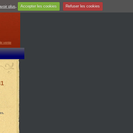
voir plus
.
Accepter les cookies
Refuser les cookies
guage
▼
de vente
31
es.