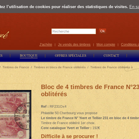
z l’utilisation de cookies pour réaliser des statistiques de visites.
En sa
Select Lan
J'achète
Je vends des timbres
Mon compte
Conditions 
|
|
|
NS
BOUTIQUE
OFFRES SPÉCIALES
CONTACT
/
Timbres de France
/
Timbres et blocs de France oblitérés
/
Timbres de France oblitérés à
Bloc de 4 timbres de France N°2
oblitérés
Ref :
RF231Ox4
Philatélie 50 Cherbourg vous propose
Le timbre de France N° Yvert et Tellier 231 en bloc de 4 timbr
Timbre de France oblitéré 1er choix.
Cote catalogue Yvert et Tellier :
192
€
Difficile à se procurer !