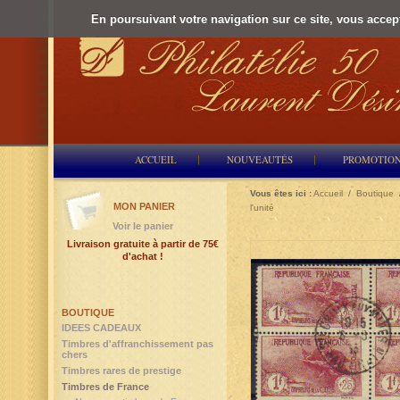
En poursuivant votre navigation sur ce site, vous accepte
ACCUEIL
NOUVEAUTÉS
PROMOTIO
Vous êtes ici :
Accueil
/
Boutique
MON PANIER
l'unité
Voir le panier
Livraison gratuite à partir de 75€
d'achat !
BOUTIQUE
IDEES CADEAUX
Timbres d'affranchissement pas
chers
Timbres rares de prestige
Timbres de France