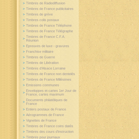
Timbres de Radiodiffusion
Timbres de France publicitaires
Timbres de grève
Timbres colis postaux
Timbres de France Téléphone
Timbres de France Télégraphe
Timbres de France C.F.A.
Réunion
Epreuves de luxe - gravures
Franchise militaire
Timbres de Guerre
Timbres de Libération
Timbres d'Alsace Lorraine
Timbres de France non dentelés
Timbres de France Millésimes
Emissions communes
Enveloppes et cartes 1er Jour de
France, cartes maximum
Documents philatéliques de
France
Entiers postaux de France
Aérogrammes de France
Vignettes de France
Timbres de France coins datés
Timbres des cours d'instruction
Timbres pour journaux