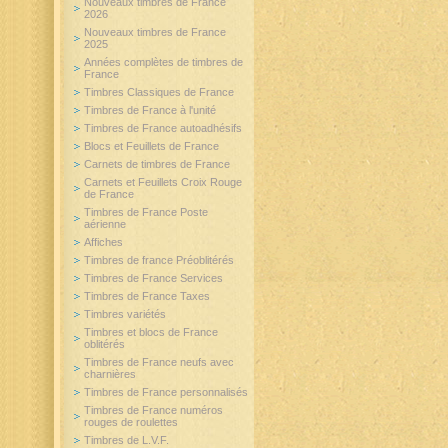
Nouveaux timbres de France
2026
Nouveaux timbres de France
2025
Années complètes de timbres de
France
Timbres Classiques de France
Timbres de France à l'unité
Timbres de France autoadhésifs
Blocs et Feuillets de France
Carnets de timbres de France
Carnets et Feuillets Croix Rouge
de France
Timbres de France Poste
aérienne
Affiches
Timbres de france Préoblitérés
Timbres de France Services
Timbres de France Taxes
Timbres variétés
Timbres et blocs de France
oblitérés
Timbres de France neufs avec
charnières
Timbres de France personnalisés
Timbres de France numéros
rouges de roulettes
Timbres de L.V.F.