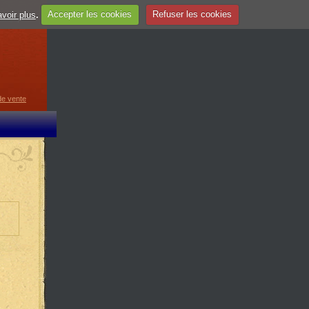
voir plus
.
Accepter les cookies
Refuser les cookies
guage
▼
de vente