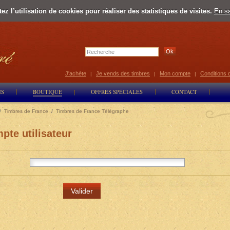
z l’utilisation de cookies pour réaliser des statistiques de visites.
En sa
Select Lan
J'achète
Je vends des timbres
Mon compte
Conditions 
|
|
|
NS
BOUTIQUE
OFFRES SPÉCIALES
CONTACT
/
Timbres de France
/
Timbres de France Télégraphe
pte utilisateur