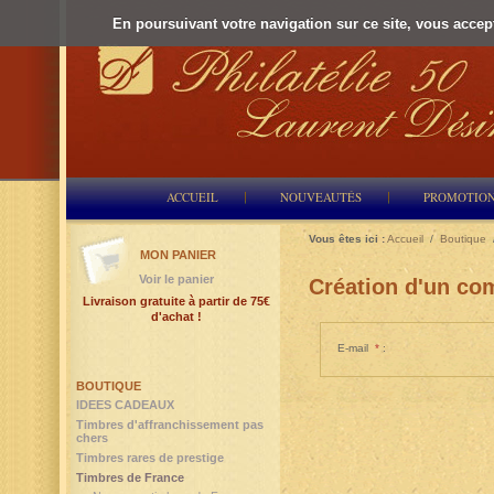
En poursuivant votre navigation sur ce site, vous accepte
ACCUEIL
NOUVEAUTÉS
PROMOTIO
Vous êtes ici :
Accueil
/
Boutique
MON PANIER
Voir le panier
Création d'un com
Livraison gratuite à partir de 75€
d'achat !
E-mail
*
:
BOUTIQUE
IDEES CADEAUX
Timbres d'affranchissement pas
chers
Timbres rares de prestige
Timbres de France