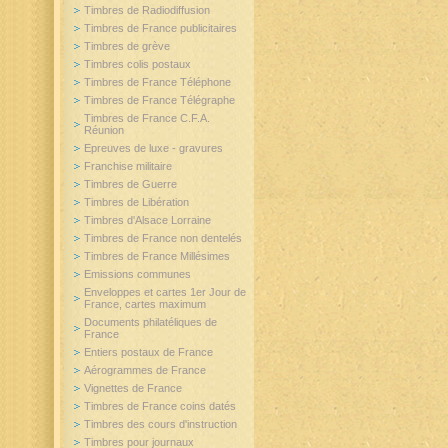
Timbres de Radiodiffusion
Timbres de France publicitaires
Timbres de grève
Timbres colis postaux
Timbres de France Téléphone
Timbres de France Télégraphe
Timbres de France C.F.A.
Réunion
Epreuves de luxe - gravures
Franchise militaire
Timbres de Guerre
Timbres de Libération
Timbres d'Alsace Lorraine
Timbres de France non dentelés
Timbres de France Millésimes
Emissions communes
Enveloppes et cartes 1er Jour de
France, cartes maximum
Documents philatéliques de
France
Entiers postaux de France
Aérogrammes de France
Vignettes de France
Timbres de France coins datés
Timbres des cours d'instruction
Timbres pour journaux