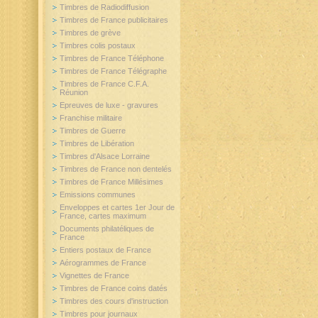
Timbres de Radiodiffusion
Timbres de France publicitaires
Timbres de grève
Timbres colis postaux
Timbres de France Téléphone
Timbres de France Télégraphe
Timbres de France C.F.A.
Réunion
Epreuves de luxe - gravures
Franchise militaire
Timbres de Guerre
Timbres de Libération
Timbres d'Alsace Lorraine
Timbres de France non dentelés
Timbres de France Millésimes
Emissions communes
Enveloppes et cartes 1er Jour de
France, cartes maximum
Documents philatéliques de
France
Entiers postaux de France
Aérogrammes de France
Vignettes de France
Timbres de France coins datés
Timbres des cours d'instruction
Timbres pour journaux