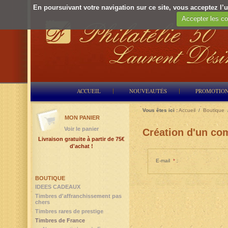
En poursuivant votre navigation sur ce site, vous acceptez l’ut
Accepter les co
ACCUEIL
NOUVEAUTÉS
PROMOTIO
Vous êtes ici :
Accueil
/
Boutique
MON PANIER
Voir le panier
Création d'un com
Livraison gratuite à partir de 75€
d'achat !
E-mail
*
:
BOUTIQUE
IDEES CADEAUX
Timbres d'affranchissement pas
chers
Timbres rares de prestige
Timbres de France