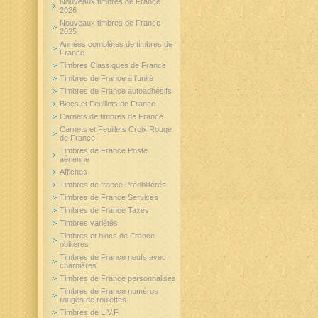
Nouveaux timbres de France
2026
Nouveaux timbres de France
2025
Années complètes de timbres de
France
Timbres Classiques de France
Timbres de France à l'unité
Timbres de France autoadhésifs
Blocs et Feuillets de France
Carnets de timbres de France
Carnets et Feuillets Croix Rouge
de France
Timbres de France Poste
aérienne
Affiches
Timbres de france Préoblitérés
Timbres de France Services
Timbres de France Taxes
Timbres variétés
Timbres et blocs de France
oblitérés
Timbres de France neufs avec
charnières
Timbres de France personnalisés
Timbres de France numéros
rouges de roulettes
Timbres de L.V.F.