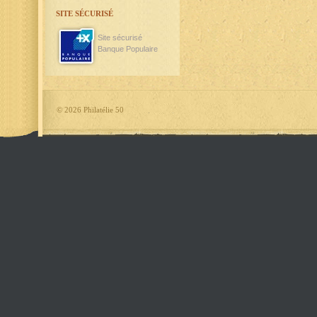
SITE SÉCURISÉ
Site sécurisé
Banque Populaire
©
2026 Philatélie 50