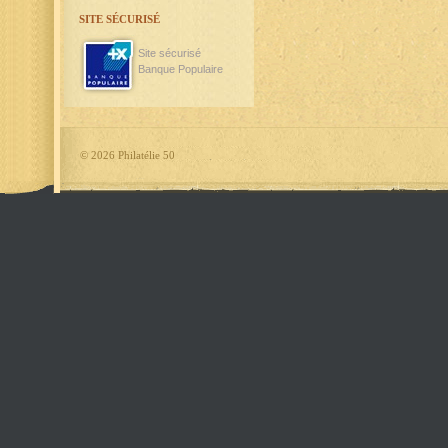
SITE SÉCURISÉ
Site sécurisé
Banque Populaire
©
2026 Philatélie 50