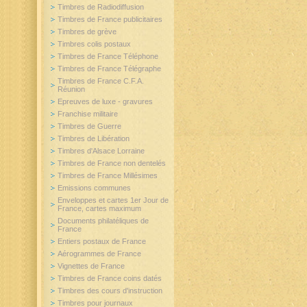
Timbres de Radiodiffusion
Timbres de France publicitaires
Timbres de grève
Timbres colis postaux
Timbres de France Téléphone
Timbres de France Télégraphe
Timbres de France C.F.A.
Réunion
Epreuves de luxe - gravures
Franchise militaire
Timbres de Guerre
Timbres de Libération
Timbres d'Alsace Lorraine
Timbres de France non dentelés
Timbres de France Millésimes
Emissions communes
Enveloppes et cartes 1er Jour de
France, cartes maximum
Documents philatéliques de
France
Entiers postaux de France
Aérogrammes de France
Vignettes de France
Timbres de France coins datés
Timbres des cours d'instruction
Timbres pour journaux