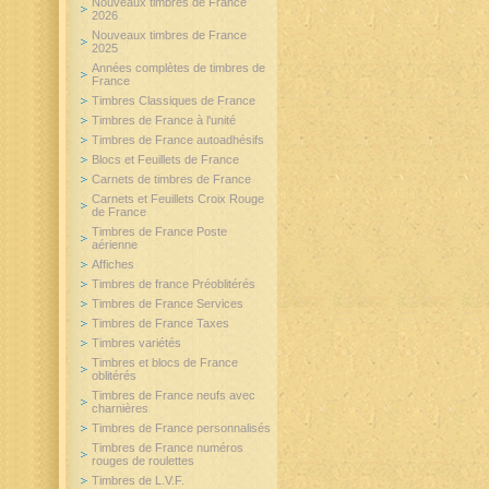
Nouveaux timbres de France
2026
Nouveaux timbres de France
2025
Années complètes de timbres de
France
Timbres Classiques de France
Timbres de France à l'unité
Timbres de France autoadhésifs
Blocs et Feuillets de France
Carnets de timbres de France
Carnets et Feuillets Croix Rouge
de France
Timbres de France Poste
aérienne
Affiches
Timbres de france Préoblitérés
Timbres de France Services
Timbres de France Taxes
Timbres variétés
Timbres et blocs de France
oblitérés
Timbres de France neufs avec
charnières
Timbres de France personnalisés
Timbres de France numéros
rouges de roulettes
Timbres de L.V.F.