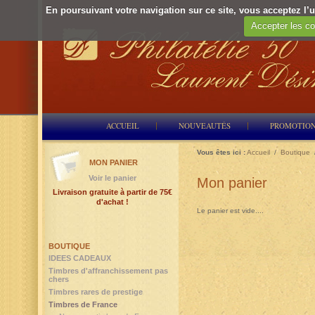
En poursuivant votre navigation sur ce site, vous acceptez l’ut
Accepter les co
ACCUEIL
NOUVEAUTÉS
PROMOTIO
Vous êtes ici :
Accueil
/
Boutique
MON PANIER
Voir le panier
Mon panier
Livraison gratuite à partir de 75€
d'achat !
Le panier est vide....
BOUTIQUE
IDEES CADEAUX
Timbres d'affranchissement pas
chers
Timbres rares de prestige
Timbres de France