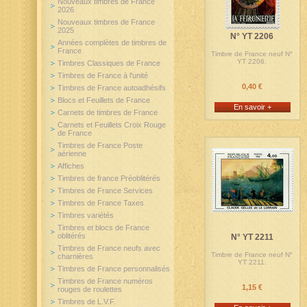
Nouveaux timbres de France
2026
Nouveaux timbres de France
2025
N° YT 2206
Années complètes de timbres de
France
Timbre de France neuf N°
YT 2206.
Timbres Classiques de France
Timbres de France à l'unité
0,40 €
Timbres de France autoadhésifs
Blocs et Feuillets de France
En savoir +
Carnets de timbres de France
Carnets et Feuillets Croix Rouge
de France
Timbres de France Poste
aérienne
Affiches
Timbres de france Préoblitérés
Timbres de France Services
Timbres de France Taxes
Timbres variétés
Timbres et blocs de France
oblitérés
N° YT 2211
Timbres de France neufs avec
Timbre de France neuf N°
charnières
YT 2211.
Timbres de France personnalisés
Timbres de France numéros
1,15 €
rouges de roulettes
Timbres de L.V.F.