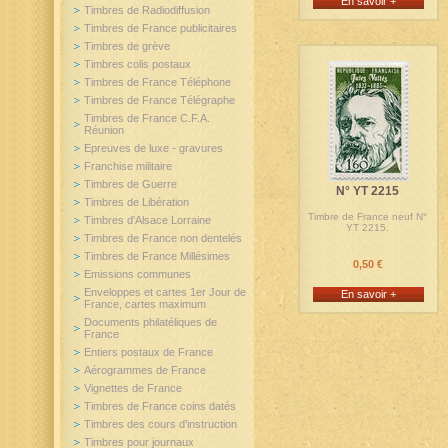
En savoir +
Timbres de Radiodiffusion
Timbres de France publicitaires
Timbres de grève
Timbres colis postaux
Timbres de France Téléphone
Timbres de France Télégraphe
Timbres de France C.F.A.
Réunion
Epreuves de luxe - gravures
Franchise militaire
Timbres de Guerre
N° YT 2215
Timbres de Libération
Timbre de France neuf N°
Timbres d'Alsace Lorraine
YT 2215.
Timbres de France non dentelés
Timbres de France Millésimes
0,50 €
Emissions communes
Enveloppes et cartes 1er Jour de
En savoir +
France, cartes maximum
Documents philatéliques de
France
Entiers postaux de France
Aérogrammes de France
Vignettes de France
Timbres de France coins datés
Timbres des cours d'instruction
Timbres pour journaux