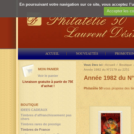
En poursuivant votre navigation sur ce site, vous acceptez l’ut
Accepter les co
ACCUEIL
NOUVEAUTÉS
PROMOTIO
Vous êtes ici :
Accueil
/
Boutique
MON PANIER
Année 1982 du N°2178 au 2251
Voir le panier
Année 1982 du N°
Livraison gratuite à partir de 75€
d'achat !
Philatélie 50
vous propose des tim
BOUTIQUE
IDEES CADEAUX
Timbres d'affranchissement pas
chers
Timbres rares de prestige
Timbres de France