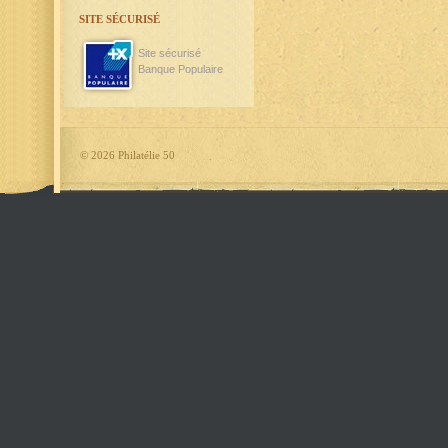
SITE SÉCURISÉ
Site sécurisé
Banque Populaire
©
2026 Philatélie 50