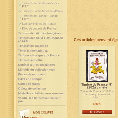
Timbres de Bienfaisance des
P.T.T.
Timbres Poste Aérienne Militaire
Timbres de France "France
Libre"
Lots de timbres de France
Kilos de timbres de France
Timbres de colonies françaises
Timbres des DOM TOM, Monaco
Ces articles peuvent ég
et TAAF
Timbres de collection
Timbres thématiques
Timbres classiques de France
Timbres sur lettre
Matériel toutes collections
Librairie du collectionneur
Pièces de monnaies
Billets de banque
Cartes postales
Timbre de France N°
2202a variété
Objets de collection
Timbre de France N°2202a
Médailles et billets euro souvenir
du catalogue Yvert et
Tellier...
Vendre ses timbres au meilleur
prix
6,00 €
En savoir +
MON COMPTE
Mon compte