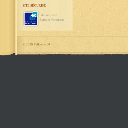
SITE SÉCURISÉ
Site sécurisé
Banque Populaire
©
2026 Philatélie 50