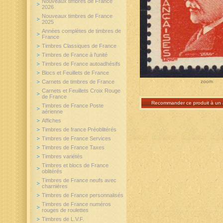
Nouveaux timbres de France
2026
Nouveaux timbres de France
2025
Années complètes de timbres de
France
Timbres Classiques de France
Timbres de France à l'unité
Timbres de France autoadhésifs
Blocs et Feuillets de France
zoom
Carnets de timbres de France
Carnets et Feuillets Croix Rouge
de France
Recommander ce produit à un 
Timbres de France Poste
aérienne
Affiches
Timbres de france Préoblitérés
Timbres de France Services
Timbres de France Taxes
Timbres variétés
Timbres et blocs de France
oblitérés
Timbres de France neufs avec
charnières
Timbres de France personnalisés
Timbres de France numéros
rouges de roulettes
Timbres de L.V.F.