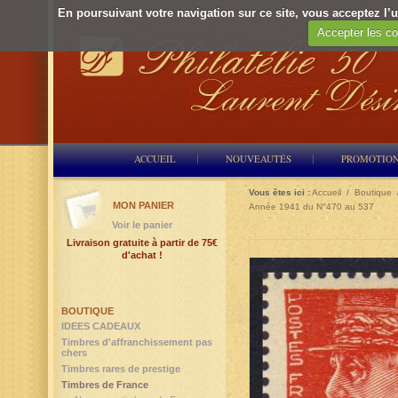
En poursuivant votre navigation sur ce site, vous acceptez l’ut
Accepter les co
ACCUEIL
NOUVEAUTÉS
PROMOTIO
Vous êtes ici :
Accueil
/
Boutique
MON PANIER
Année 1941 du N°470 au 537
Voir le panier
Livraison gratuite à partir de 75€
d'achat !
BOUTIQUE
IDEES CADEAUX
Timbres d'affranchissement pas
chers
Timbres rares de prestige
Timbres de France