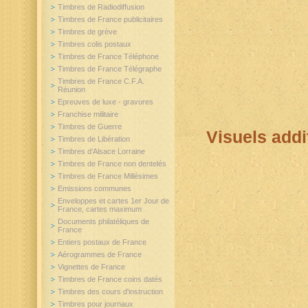
Timbres de Radiodiffusion
Timbres de France publicitaires
Timbres de grève
Timbres colis postaux
Timbres de France Téléphone
Timbres de France Télégraphe
Timbres de France C.F.A.
Réunion
Epreuves de luxe - gravures
Franchise militaire
Timbres de Guerre
Visuels addi
Timbres de Libération
Timbres d'Alsace Lorraine
Timbres de France non dentelés
Timbres de France Millésimes
Emissions communes
Enveloppes et cartes 1er Jour de
France, cartes maximum
Documents philatéliques de
France
Entiers postaux de France
Aérogrammes de France
Vignettes de France
Timbres de France coins datés
Timbres des cours d'instruction
Timbres pour journaux