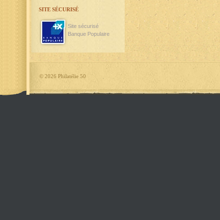
SITE SÉCURISÉ
Site sécurisé
Banque Populaire
©
2026 Philatélie 50