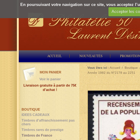
En poursuivant votre navigation sur ce site, vous acceptez l’ut
Accepter les co
ACCUEIL
NOUVEAUTÉS
PROMOTIO
Vous êtes ici :
Accueil
/
Boutique
MON PANIER
Année 1982 du N°2178 au 2251
Voir le panier
Livraison gratuite à partir de 75€
d'achat !
BOUTIQUE
IDEES CADEAUX
Timbres d'affranchissement pas
chers
Timbres rares de prestige
Timbres de France