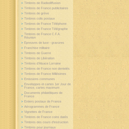
Timbres de Radiodiffusion
Timbres de France publicitaires
Timbres de grève
Timbres colis postaux
Timbres de France Téléphone
Timbres de France Télégraphe
Timbres de France C.F.A.
Réunion
Epreuves de luxe - gravures
Franchise militaire
Timbres de Guerre
Timbres de Libération
Timbres d'Alsace Lorraine
Timbres de France non dentelés
Timbres de France Millésimes
Emissions communes
Enveloppes et cartes 1er Jour de
France, cartes maximum
Documents philatéliques de
France
Entiers postaux de France
Aérogrammes de France
Vignettes de France
Timbres de France coins datés
Timbres des cours d'instruction
Timbres pour journaux