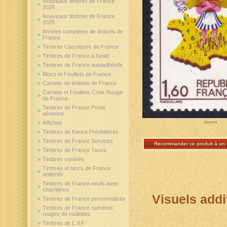
Nouveaux timbres de France
2026
Nouveaux timbres de France
2025
Années complètes de timbres de
France
Timbres Classiques de France
Timbres de France à l'unité
Timbres de France autoadhésifs
Blocs et Feuillets de France
Carnets de timbres de France
Carnets et Feuillets Croix Rouge
de France
Timbres de France Poste
aérienne
zoom
Affiches
Timbres de france Préoblitérés
Timbres de France Services
Recommander ce produit à un 
Timbres de France Taxes
Timbres variétés
Timbres et blocs de France
oblitérés
Timbres de France neufs avec
charnières
Visuels addi
Timbres de France personnalisés
Timbres de France numéros
rouges de roulettes
Timbres de L.V.F.