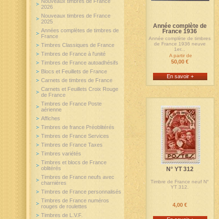
Nouveaux timbres de France
2026
Nouveaux timbres de France
2025
Année complète de
Années complètes de timbres de
France 1936
France
Année complète de timbres
de France 1936 neuve
Timbres Classiques de France
1er...
Timbres de France à l'unité
A partir de
50,00 €
Timbres de France autoadhésifs
Blocs et Feuillets de France
En savoir +
Carnets de timbres de France
Carnets et Feuillets Croix Rouge
de France
Timbres de France Poste
aérienne
Affiches
Timbres de france Préoblitérés
Timbres de France Services
Timbres de France Taxes
Timbres variétés
Timbres et blocs de France
oblitérés
N° YT 312
Timbres de France neufs avec
Timbre de France neuf N°
charnières
YT 312.
Timbres de France personnalisés
Timbres de France numéros
4,00 €
rouges de roulettes
Timbres de L.V.F.