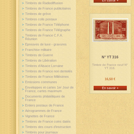
En savoir +
Timbres de Radiodiffusion
Timbres de France publicitaires
Timbres de grève
Timbres colis postaux
Timbres de France Téléphone
Timbres de France Télégraphe
Timbres de France C.F.A.
Réunion
Epreuves de luxe - gravures
Franchise militaire
Timbres de Guerre
N° YT 316
Timbres de Libération
Timbre de France neuf N°
Timbres d'Alsace Lorraine
YT 316.
Timbres de France non dentelés
Timbres de France Millésimes
16,50 €
Emissions communes
Enveloppes et cartes 1er Jour de
En savoir +
France, cartes maximum
Documents philatéliques de
France
Entiers postaux de France
Aérogrammes de France
Vignettes de France
Timbres de France coins datés
Timbres des cours d'instruction
Timbres pour journaux