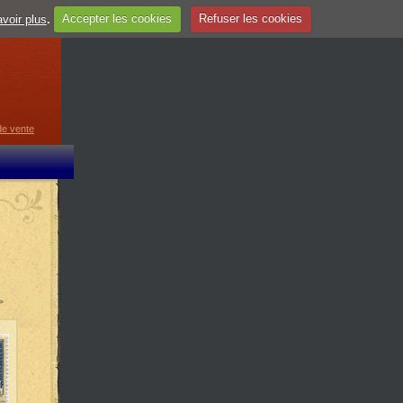
voir plus
.
Accepter les cookies
Refuser les cookies
guage
▼
de vente
>