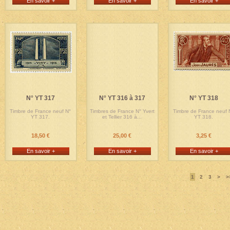
En savoir +
En savoir +
En savoir +
N° YT 317
N° YT 316 à 317
N° YT 318
Timbre de France neuf N°
Timbres de France N° Yvert
Timbre de France neuf 
YT 317.
et Tellier 316 à...
YT 318.
18,50 €
25,00 €
3,25 €
En savoir +
En savoir +
En savoir +
1
2
3
>
>