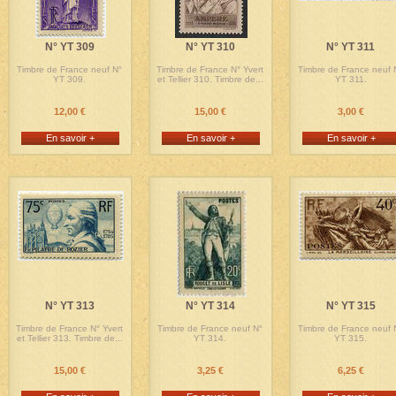
N° YT 309
N° YT 310
N° YT 311
Timbre de France neuf N°
Timbre de France N° Yvert
Timbre de France neuf 
YT 309.
et Tellier 310. Timbre de...
YT 311.
12,00 €
15,00 €
3,00 €
En savoir +
En savoir +
En savoir +
N° YT 313
N° YT 314
N° YT 315
Timbre de France N° Yvert
Timbre de France neuf N°
Timbre de France neuf 
et Tellier 313. Timbre de...
YT 314.
YT 315.
15,00 €
3,25 €
6,25 €