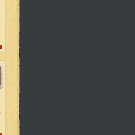
N°
N°