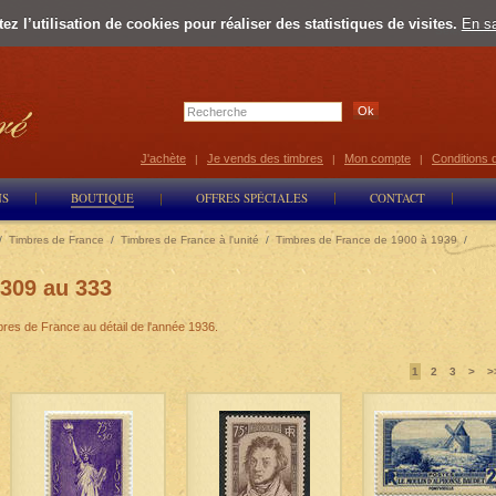
z l’utilisation de cookies pour réaliser des statistiques de visites.
En sa
Select Lan
J'achète
Je vends des timbres
Mon compte
Conditions 
|
|
|
NS
BOUTIQUE
OFFRES SPÉCIALES
CONTACT
/
Timbres de France
/
Timbres de France à l'unité
/
Timbres de France de 1900 à 1939
/
309 au 333
bres de France au détail de l'année 1936.
1
2
3
>
>