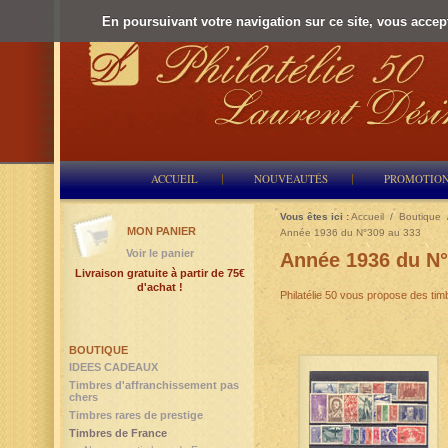
En poursuivant votre navigation sur ce site, vous accepte
ACCUEIL
NOUVEAUTÉS
PROMOTIO
Vous êtes ici :
Accueil
/
Boutique
MON PANIER
Année 1936 du N°309 au 333
Voir le panier
Année 1936 du N°
Livraison gratuite à partir de 75€
d'achat !
Philatélie 50 vous propose des tim
BOUTIQUE
IDEES CADEAUX
Timbres d'affranchissement pas
chers
Timbres rares de prestige
Timbres de France