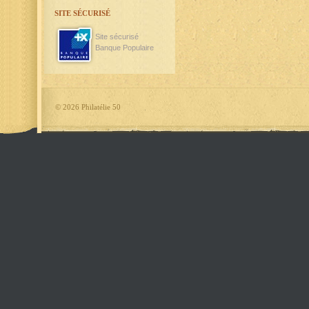
SITE SÉCURISÉ
Site sécurisé
Banque Populaire
©
2026 Philatélie 50