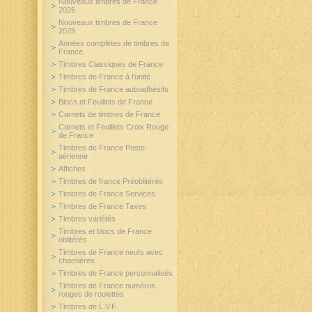
Nouveaux timbres de France
2026
Nouveaux timbres de France
2025
Années complètes de timbres de
France
Timbres Classiques de France
Timbres de France à l'unité
Timbres de France autoadhésifs
Blocs et Feuillets de France
Carnets de timbres de France
Carnets et Feuillets Croix Rouge
de France
Timbres de France Poste
aérienne
Affiches
Timbres de france Préoblitérés
Timbres de France Services
Timbres de France Taxes
Timbres variétés
Timbres et blocs de France
oblitérés
Timbres de France neufs avec
charnières
Timbres de France personnalisés
Timbres de France numéros
rouges de roulettes
Timbres de L.V.F.