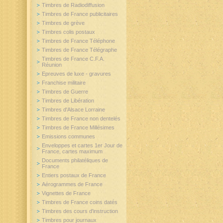
Timbres de Radiodiffusion
Timbres de France publicitaires
Timbres de grève
Timbres colis postaux
Timbres de France Téléphone
Timbres de France Télégraphe
Timbres de France C.F.A.
Réunion
Epreuves de luxe - gravures
Franchise militaire
Timbres de Guerre
Timbres de Libération
Timbres d'Alsace Lorraine
Timbres de France non dentelés
Timbres de France Millésimes
Emissions communes
Enveloppes et cartes 1er Jour de
France, cartes maximum
Documents philatéliques de
France
Entiers postaux de France
Aérogrammes de France
Vignettes de France
Timbres de France coins datés
Timbres des cours d'instruction
Timbres pour journaux