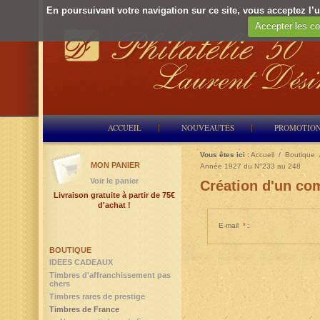
En poursuivant votre navigation sur ce site, vous acceptez l’ut
Accepter les co
ACCUEIL
NOUVEAUTÉS
PROMOTIO
Vous êtes ici :
Accueil
/
Boutique
MON PANIER
Année 1927 du N°233 au 248
Voir le panier
Création d'un com
Livraison gratuite à partir de 75€
d'achat !
E-mail
*
:
BOUTIQUE
IDEES CADEAUX
Timbres d'affranchissement pas
chers
Timbres rares de prestige
Timbres de France