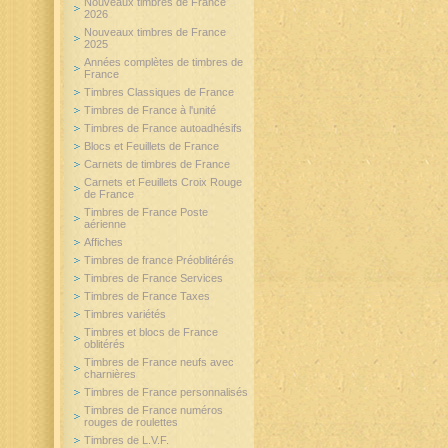
Nouveaux timbres de France
2026
Nouveaux timbres de France
2025
Années complètes de timbres de
France
Timbres Classiques de France
Timbres de France à l'unité
Timbres de France autoadhésifs
Blocs et Feuillets de France
Carnets de timbres de France
Carnets et Feuillets Croix Rouge
de France
Timbres de France Poste
aérienne
Affiches
Timbres de france Préoblitérés
Timbres de France Services
Timbres de France Taxes
Timbres variétés
Timbres et blocs de France
oblitérés
Timbres de France neufs avec
charnières
Timbres de France personnalisés
Timbres de France numéros
rouges de roulettes
Timbres de L.V.F.