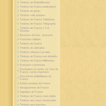
Timbres de Radiodiffusion
Timbres de France publicitaires
Timbres de grève
Timbres colis postaux
Timbres de France Téléphone
Timbres de France Télégraphe
Timbres de France C.F.A.
Réunion
Epreuves de luxe - gravures
Franchise militaire
Timbres de Guerre
Timbres de Libération
Timbres d'Alsace Lorraine
Timbres de France non dentelés
Timbres de France Millésimes
Emissions communes
Enveloppes et cartes 1er Jour de
France, cartes maximum
Documents philatéliques de
France
Entiers postaux de France
Aérogrammes de France
Vignettes de France
Timbres de France coins datés
Timbres des cours d'instruction
Timbres pour journaux