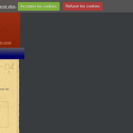
voir plus
.
Accepter les cookies
Refuser les cookies
guage
▼
de vente
 mot de