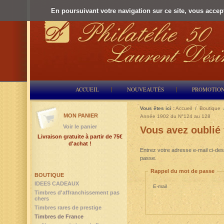
En poursuivant votre navigation sur ce site, vous accepte
ACCUEIL
NOUVEAUTÉS
PROMOTIO
Vous êtes ici :
Accueil
/
Boutique
MON PANIER
Année 1902 du N°124 au 128
Voir le panier
Vous avez oublié
Livraison gratuite à partir de 75€
d'achat !
Entrez votre adresse e-mail ci-des
passe.
Rappel du mot de passe
BOUTIQUE
IDEES CADEAUX
E-mail
Timbres d'affranchissement pas
chers
Timbres rares de prestige
Timbres de France