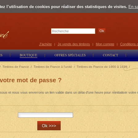
z l’utilisation de cookies pour réaliser des statistiques de visites.
En sa
Select Lan
J'achète
Je vends des timbres
Mon compte
Conditions 
|
|
|
NS
BOUTIQUE
OFFRES SPÉCIALES
CONTACT
/
Timbres de France
/
Timbres de France à l'unité
/
Timbres de France de 1900 à 1939
/
 votre mot de passe ?
sous et nous vous enverrons un lien valide dans un délai d'une heure pour réinitialiser votre