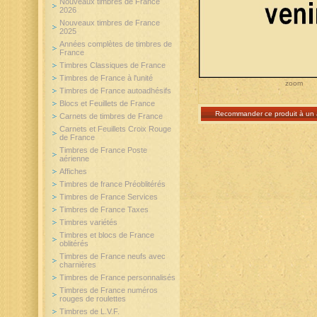
Nouveaux timbres de France
2026
Nouveaux timbres de France
2025
Années complètes de timbres de
France
Timbres Classiques de France
Timbres de France à l'unité
zoom
Timbres de France autoadhésifs
Blocs et Feuillets de France
Recommander ce produit à un 
Carnets de timbres de France
Carnets et Feuillets Croix Rouge
de France
Timbres de France Poste
aérienne
Affiches
Timbres de france Préoblitérés
Timbres de France Services
Timbres de France Taxes
Timbres variétés
Timbres et blocs de France
oblitérés
Timbres de France neufs avec
charnières
Timbres de France personnalisés
Timbres de France numéros
rouges de roulettes
Timbres de L.V.F.