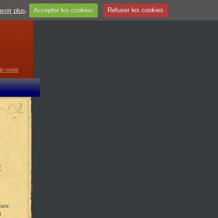
voir plus
.
Accepter les cookies
Refuser les cookies
guage
▼
de vente
t
cure
4