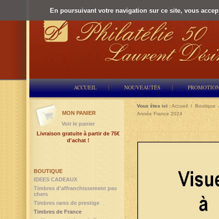
En poursuivant votre navigation sur ce site, vous accepte
ACCUEIL
NOUVEAUTÉS
PROMOTIO
Vous êtes ici :
Accueil
/
Boutique
MON PANIER
Année France 2024
Voir le panier
Livraison gratuite à partir de 75€
d'achat !
BOUTIQUE
IDEES CADEAUX
Timbres d'affranchissement pas
chers
Timbres rares de prestige
Timbres de France