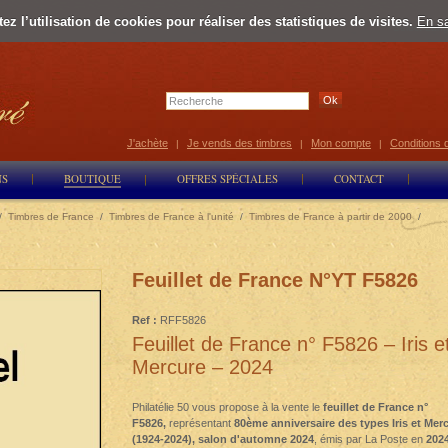
z l’utilisation de cookies pour réaliser des statistiques de visites.
En sa
Select Lan
J'achète
Je vends des timbres
Mon compte
Conditions 
|
|
|
NS
BOUTIQUE
OFFRES SPÉCIALES
CONTACT
/
Timbres de France
/
Timbres de France à l'unité
/
Timbres de France à partir de 2000
/
Feuillet de France N°YT F5826
Ref :
RFF5826
Feuillet de France n° F5826 – Iris e
Mercure – 2024
Philatélie 50 vous propose à la vente le
feuillet de France n°
F5826,
représentant
80ème anniversaire des types Iris et Mer
(1924-2024), salon d'automne 2024
, émis par La Poste en
202