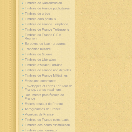
Timbres de Radiodiffusion
Timbres de France publicitaires
Timbres de grève
Timbres colis postaux
Timbres de France Téléphone
Timbres de France Télégraphe
Timbres de France C.F.A.
Réunion
Epreuves de luxe - gravures
Franchise militaire
Timbres de Guerre
Timbres de Libération
Timbres d'Alsace Lorraine
Timbres de France non dentelés
Timbres de France Millésimes
Emissions communes
Enveloppes et cartes 1er Jour de
France, cartes maximum
Documents philatéliques de
France
Entiers postaux de France
Aérogrammes de France
Vignettes de France
Timbres de France coins datés
Timbres des cours d'instruction
Timbres pour journaux