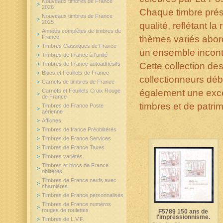
Nouveaux timbres de France
2026
Chaque timbre prése
Nouveaux timbres de France
2025
qualité, reflétant la
Années complètes de timbres de
France
thèmes variés abord
Timbres Classiques de France
un ensemble inconto
Timbres de France à l'unité
Timbres de France autoadhésifs
Cette collection de
Blocs et Feuillets de France
collectionneurs débu
Carnets de timbres de France
Carnets et Feuillets Croix Rouge
également une exce
de France
timbres et de patrim
Timbres de France Poste
aérienne
Affiches
Timbres de france Préoblitérés
Timbres de France Services
Timbres de France Taxes
Timbres variétés
Timbres et blocs de France
oblitérés
Timbres de France neufs avec
charnières
Timbres de France personnalisés
Timbres de France numéros
rouges de roulettes
F5789 150 ans de
l'impréssionnisme.
Timbres de L.V.F.