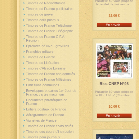
Philatélie 50 vous propose
Timbres de Radiodiffusion
le feuillet de timbres de...
Timbres de France publicitaires
Timbres de grève
32,00 €
Timbres colis postaux
En savoir +
Timbres de France Téléphone
Timbres de France Télégraphe
Timbres de France C.F.A.
Réunion
Epreuves de luxe - gravures
Franchise militaire
Timbres de Guerre
Timbres de Libération
Timbres d'Alsace Lorraine
Timbres de France non dentelés
Timbres de France Millésimes
Bloc CNEP N°98
Emissions communes
Enveloppes et cartes 1er Jour de
Philatélie 50 vous propose
France, cartes maximum
le Bloc CNEP (Chambre...
Documents philatéliques de
France
10,00 €
Entiers postaux de France
Aérogrammes de France
En savoir +
Vignettes de France
Timbres de France coins datés
Timbres des cours d'instruction
Timbres pour journaux