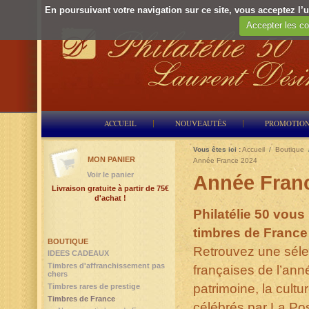
En poursuivant votre navigation sur ce site, vous acceptez l’ut
Accepter les co
ACCUEIL
NOUVEAUTÉS
PROMOTIO
Vous êtes ici :
Accueil
/
Boutique
MON PANIER
Année France 2024
Voir le panier
Année Fran
Livraison gratuite à partir de 75€
d'achat !
Philatélie 50 vous
timbres de France
BOUTIQUE
Retrouvez une sélec
IDEES CADEAUX
Timbres d'affranchissement pas
françaises de l’ann
chers
patrimoine, la cultu
Timbres rares de prestige
Timbres de France
célébrés par La Pos