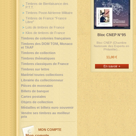
Timbres de Bienfaisance des
P.T.T.
Timbres Poste Aérienne Militaire
Timbres de France "France
Libre"
Lots de timbres de France
Kilos de timbres de France
Bloc CNEP N°95
Timbres de colonies françaises
Bloc CNEP (Chambre
Timbres des DOM TOM, Monaco
Nationale des Experts en
et TAAF
Philatélie)...
Timbres de collection
11,00 €
Timbres thématiques
Timbres classiques de France
En savoir +
Timbres sur lettre
Matériel toutes collections
Librairie du collectionneur
Pièces de monnaies
Billets de banque
Cartes postales
Objets de collection
Médailles et billets euro souvenir
Vendre ses timbres au meilleur
prix
MON COMPTE
Mon compte